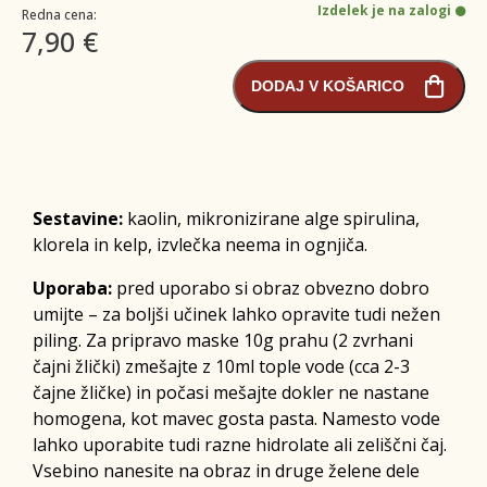
Izdelek je na zalogi
Redna cena:
7,90 €
DODAJ V KOŠARICO
Sestavine:
kaolin, mikronizirane alge spirulina,
klorela in kelp, izvlečka neema in ognjiča.
Uporaba:
pred uporabo si obraz obvezno dobro
umijte – za boljši učinek lahko opravite tudi nežen
piling. Za pripravo maske 10g prahu (2 zvrhani
čajni žlički) zmešajte z 10ml tople vode (cca 2-3
čajne žličke) in počasi mešajte dokler ne nastane
homogena, kot mavec gosta pasta. Namesto vode
lahko uporabite tudi razne hidrolate ali zeliščni čaj.
Vsebino nanesite na obraz in druge želene dele