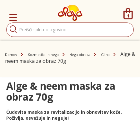
1
Products
search
Alge &
Domov
Kozmetika in nega
Nega obraza
Glina
neem maska za obraz 70g
Alge & neem maska za
obraz 70g
Čudovita maska za revitalizacijo in obnovitev kože.
Poživlja, osvežuje in neguje!