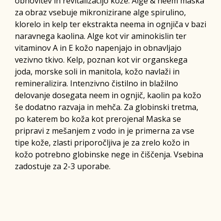
obnovitev in revitalizacijo kože. Alge & neem maska
za obraz vsebuje mikronizirane alge spirulino,
klorelo in kelp ter ekstrakta neema in ognjiča v bazi
naravnega kaolina. Alge kot vir aminokislin ter
vitaminov A in E kožo napenjajo in obnavljajo
vezivno tkivo. Kelp, poznan kot vir organskega
joda, morske soli in manitola, kožo navlaži in
remineralizira. Intenzivno čistilno in blažilno
delovanje dosegata neem in ognjič, kaolin pa kožo
še dodatno razvaja in mehča. Za globinski tretma,
po katerem bo koža kot prerojena! Maska se
pripravi z mešanjem z vodo in je primerna za vse
tipe kože, zlasti priporočljiva je za zrelo kožo in
kožo potrebno globinske nege in čiščenja. Vsebina
zadostuje za 2-3 uporabe.