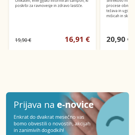
Unikaten, energijsko informiran šampon, ki
Smrekovo mazil
poskrbi za ravnovesje in zdravo lasišče.
procese obnove 
težava in ugodno
mišicah in sklepi
16,91 €
20,90 €
19,90 €
Prijava na
e-novice
Enkrat do dvakrat mesečno vas
bomo obvestili o novostih, akcijah
in zanimivih dogodkih!