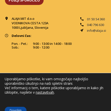
ALAJA MIT d.o.o
01 50 54 360
VODNIKOVA CESTA 123A
040 796 630
1000 Ljubljana, Slovenija
info@alaja.si
Delovni čas:
Pon. - Pet.:
9:00 - 13:00 in 14:00 - 18:00
Sob.:
9:00 - 12:00
Uporabljamo piškotke, ki vam omogočajo najboljšo
uporabniško izkušnjo na naši spletni strani.
Več informacij o tem, katere piškotke uporabljamo in kako jih
izklopite, najdete v
nastavitvah
.
© 2026 Alaja MIT. Vse pravice pridržane
Dovolim