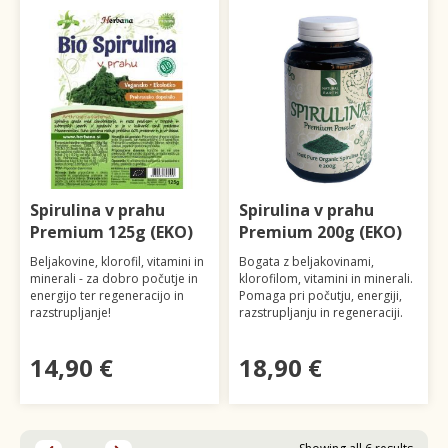
Spirulina v prahu
Spirulina v prahu
Premium 125g (EKO)
Premium 200g (EKO)
Beljakovine, klorofil, vitamini in
Bogata z beljakovinami,
minerali - za dobro počutje in
klorofilom, vitamini in minerali.
energijo ter regeneracijo in
Pomaga pri počutju, energiji,
razstrupljanje!
razstrupljanju in regeneraciji.
14,90 €
18,90 €