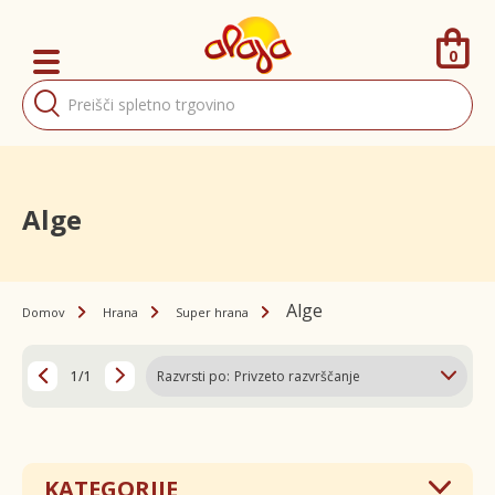
0
Products
search
Alge
Alge
Domov
Hrana
Super hrana
1/1
KATEGORIJE