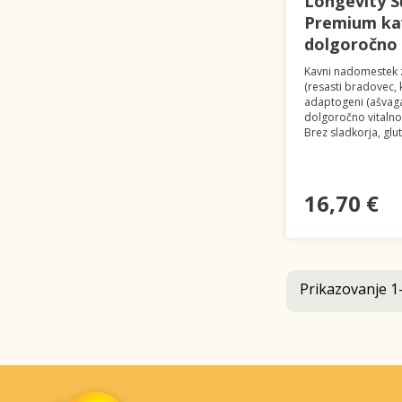
Longevity S
Premium ka
dolgoročno 
Kavni nadomestek 
(resasti bradovec, k
adaptogeni (ašvaga
dolgoročno vitalno
Brez sladkorja, glu
16,70 €
Prikazovanje 1