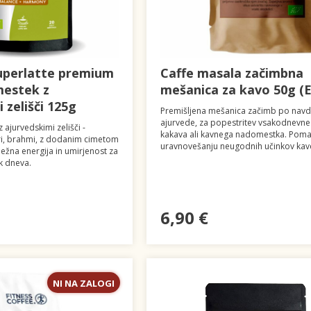
uperlatte premium
Caffe masala začimbna
mestek z
mešanica za kavo 50g (
 zelišči 125g
Premišljena mešanica začimb po navd
ajurvede, za popestritev vsakodnevne
ajurvedskimi zelišči -
kakava ali kavnega nadomestka. Poma
ri, brahmi, z dodanim cimetom
uravnovešanju neugodnih učinkov kav
žna energija in umirjenost za
ek dneva.
6,90 €
NI NA ZALOGI