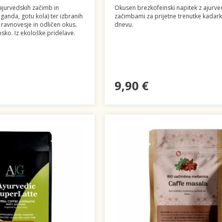
ajurvedskih začimb in
Okusen brezkofeinski napitek z ajurve
anda, gotu kola) ter izbranih
začimbami za prijetne trenutke kadark
 ravnovesje in odličen okus.
dnevu.
sko. Iz ekološke pridelave.
9,90 €