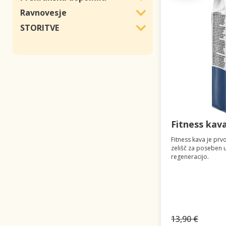
Ravnovesje
STORITVE
Fitness kav
Fitness kava je prv
zelišč za poseben už
regeneracijo.
13,90 €