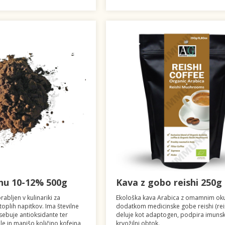
hu 10-12% 500g
Kava z gobo reishi 250g
rabljen v kulinariki za
Ekološka kava Arabica z omamnim ok
toplih napitkov. Ima številne
dodatkom medicinske gobe reishi (reiši
 vsebuje antioksidante ter
deluje kot adaptogen, podpira imunski
 in manjšo količino kofeina
krvožilni obtok.