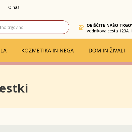
O nas
OBIŠČITE NAŠO TRGO
Vodnikova cesta 123A, 
LA
KOZMETIKA IN NEGA
DOM IN ŽIVALI
estki