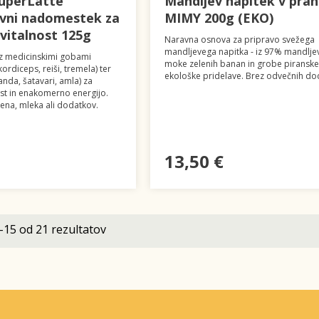
uperLatte
Mandljev napitek v pra
vni nadomestek za
MIMY 200g (EKO)
vitalnost 125g
Naravna osnova za pripravo svežega
mandljevega napitka - iz 97% mandljev i
z medicinskimi gobami
moke zelenih banan in grobe piranske s
ordiceps, reiši, tremela) ter
ekološke pridelave. Brez odvečnih do
nda, šatavari, amla) za
st in enakomerno energijo.
tena, mleka ali dodatkov.
13,50 €
–15 od 21 rezultatov