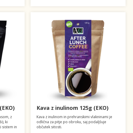
 (EKO)
Kava z inulinom 125g (EKO)
usom, z
Kava z inulinom in prehranskimi vlakninami je
), ki
odlična za pitje po obroku, saj podaljšuje
 sistem in
občutek sitosti.