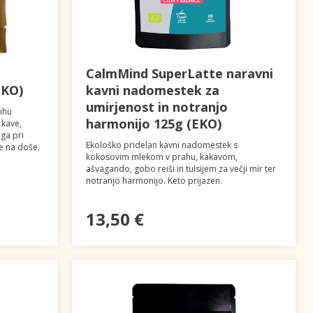
CalmMind SuperLatte naravni
EKO)
kavni nadomestek za
umirjenost in notranjo
ihu
harmonijo 125g (EKO)
 kave,
ga pri
Ekološko pridelan kavni nadomestek s
e na doše.
kokosovim mlekom v prahu, kakavom,
ašvagando, gobo reiši in tulsijem za večji mir ter
notranjo harmonijo. Keto prijazen.
13,50 €