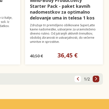
hu
Mind-Body Productivity
Starter Pack - paket kavnih
nadomestkov za optimalno
delovanje uma in telesa 1 kos
z Italije,
oli. Iz
Združuje tri premišljeno oblikovane SuperLatte
datkov.
kavne nadomestke, ustvarjene za uravnoteženo
dnevno rutino. Od jutranjih aktivnih trenutkov,
obdobij zbranosti in ustvarjalnosti, do večerne
umiritve in sprostitve.
36,45 €
40,50 €
1/2