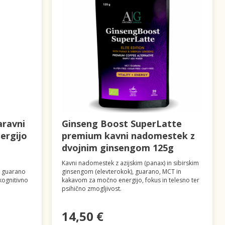
aravni
Ginseng Boost SuperLatte
ergijo
premium kavni nadomestek z
dvojnim ginsengom 125g
Kavni nadomestek z azijskim (panax) in sibirskim
 guarano
ginsengom (elevterokok), guarano, MCT in
kognitivno
kakavom za močno energijo, fokus in telesno ter
psihično zmogljivost.
14,50 €