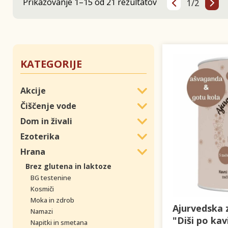
Prikazovanje 1–15 od 21 rezultatov
1/2
KATEGORIJE
Akcije
Čiščenje vode
Dom in živali
Ezoterika
Hrana
Brez glutena in laktoze
BG testenine
Kosmiči
Moka in zdrob
Ajurvedska 
Namazi
"Diši po ka
Napitki in smetana