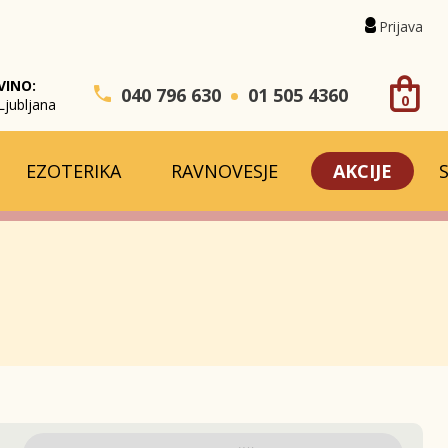
Prijava
VINO:
040 796 630
01 505 4360
0
Ljubljana
EZOTERIKA
RAVNOVESJE
AKCIJE