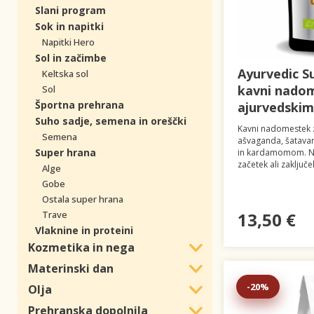
Slani program
Sok in napitki
Napitki Hero
Sol in začimbe
Ayurvedic S
Keltska sol
kavni nado
Sol
Športna prehrana
ajurvedskimi
Suho sadje, semena in oreščki
Kavni nadomestek z 
Semena
ašvaganda, šatava
Super hrana
in kardamomom. Ne
začetek ali zaključ
Alge
Gobe
Ostala super hrana
Trave
13,50 €
Vlaknine in proteini
Kozmetika in nega
Materinski dan
-20%
Olja
Prehranska dopolnila