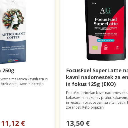
a 250g
FocusFuel SuperLatte n
kavni nadomestek za en
ovrstna mešanica kavnih zrn in
in fokus 125g (EKO)
itek v pitju kave in hitrejšo
Ekološko pridelan kavni nadomestek s
kokosovim mlekom v prahu, kakavom,
in resastim bradovcem za vitalnost in 
zbranost. Keto prijazen.
11,12 €
13,50 €