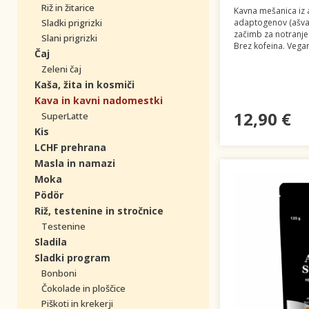
Riž in žitarice
Kavna mešanica iz 
Sladki prigrizki
adaptogenov (ašvag
začimb za notranje
Slani prigrizki
Brez kofeina. Vegan
Čaj
Zeleni čaj
Kaša, žita in kosmiči
Kava in kavni nadomestki
12,90 €
SuperLatte
Kis
LCHF prehrana
Masla in namazi
Moka
Pödör
Riž, testenine in stročnice
Testenine
Sladila
Sladki program
Bonboni
Čokolade in ploščice
Piškoti in krekerji