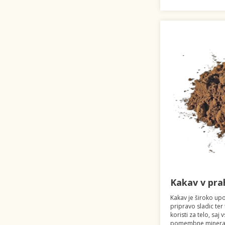
Kakav v pra
Kakav je široko upo
pripravo sladic ter 
koristi za telo, saj
pomembne minerale