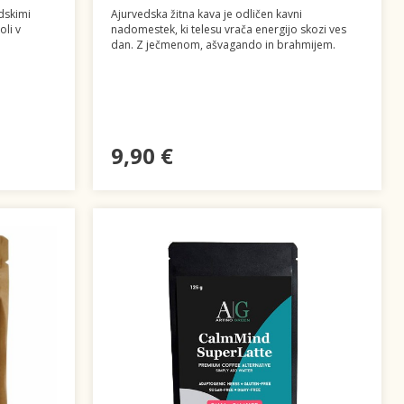
dskimi
Ajurvedska žitna kava je odličen kavni
oli v
nadomestek, ki telesu vrača energijo skozi ves
dan. Z ječmenom, ašvagando in brahmijem.
9,90 €