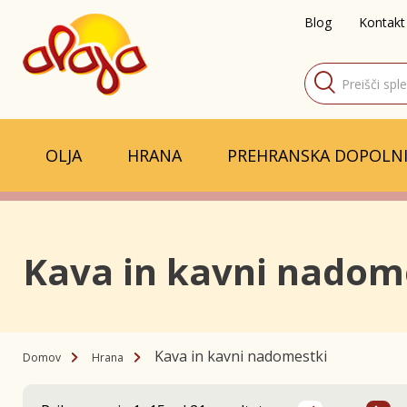
Blog
Kontakt
Products
search
OLJA
HRANA
PREHRANSKA DOPOLNI
Kava in kavni nadom
Kava in kavni nadomestki
Domov
Hrana