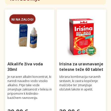
NI NA ZALOGI
Alkalife živa voda
Irisina za uravnavanje
30ml
telesne teže 60 tablet
Je naraven alkalni koncentrat, ki
Izbrana kombinacija naravnih
naredi navadno vodo visoko
sestavin, ki zavira kopičenje
alkalno. Pitje take vode
maščobe ter zmanjšuje
zmanjšuje zakisanost v telesu in
občutek lakote in apetit.
pripomore k kislinsko-
bazičnem ravnovesju.