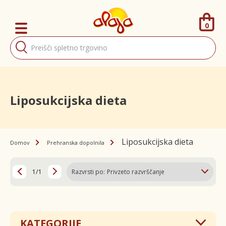
0
Products
search
Liposukcijska dieta
Liposukcijska dieta
Domov
Prehranska dopolnila
1/1
KATEGORIJE