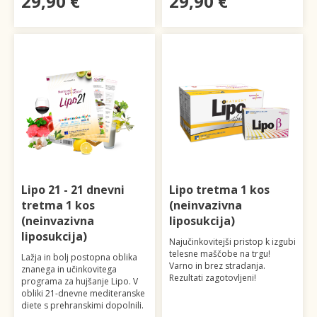
29,90 €
29,90 €
Lipo 21 - 21 dnevni
Lipo tretma 1 kos
tretma 1 kos
(neinvazivna
(neinvazivna
liposukcija)
liposukcija)
Najučinkovitejši pristop k izgubi
telesne maščobe na trgu!
Lažja in bolj postopna oblika
Varno in brez stradanja.
znanega in učinkovitega
Rezultati zagotovljeni!
programa za hujšanje Lipo. V
obliki 21-dnevne mediteranske
diete s prehranskimi dopolnili.