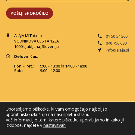
ALAJA MIT d.o.o
01 50 54 360
VODNIKOVA CESTA 123A
040 796 630
1000 Ljubljana, Slovenija
info@alaja.si
Delovni čas:
Pon. - Pet.:
9:00 - 13:00 in 14:00 - 18:00
Sob.:
9:00 - 12:00
Uporabljamo piškotke, ki vam omogočajo najboljšo
uporabniško izkušnjo na naši spletni strani.
Več informacij o tem, katere piškotke uporabljamo in kako jih
izklopite, najdete v
nastavitvah
.