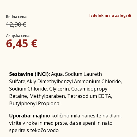
Izdelek ni na zalogi
Redna cena:
12,90 €
Akcijska cena:
6,45 €
Sestavine (INCI):
Aqua, Sodium Laureth
Sulfate,Akly Dimethylbenzyl Ammonium Chloride,
Sodium Chloride, Glyicerin, Cocamidopropyl
Betaine, Methylparaben, Tetrasodium EDTA,
Butylphenyl Propional.
Uporaba:
majhno količino mila nanesite na dlani,
vtrite v roke in med prste, da se speni in nato
sperite s tekočo vodo.