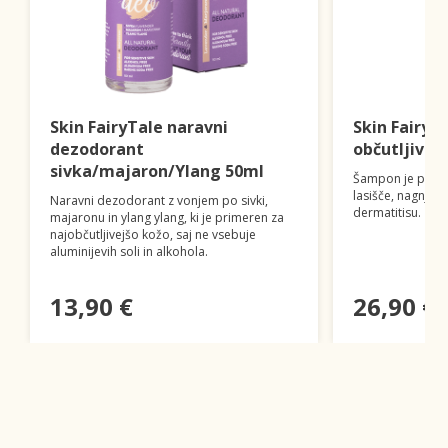
Skin FairyTale naravni
Skin FairyT
dezodorant
občutljivo 
sivka/majaron/Ylang 50ml
Šampon je primer
lasišče, nagnjeno
Naravni dezodorant z vonjem po sivki,
dermatitisu.
majaronu in ylang ylang, ki je primeren za
najobčutljivejšo kožo, saj ne vsebuje
aluminijevih soli in alkohola.
13,90 €
26,90 €