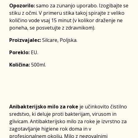
Opozorilo:
samo za zunanjo uporabo. Izogibajte se
stiku z očmi. V primeru stika takoj spirajte z veliko
količino vode vsaj 15 minut (v kolikor draženje ne
poneha, se posvetujte z zdravnikom).
Proizvajalec:
Silcare, Poljska.
Poreklo:
EU.
Količina:
500ml.
Anibakterijsko milo za roke
je učinkovito čistilno
sredstvo, ki deluje proti bakterijam, virusom in
glivicam. Antibakterijsko milo za roke je izvrstno za
zagotavljanje higiene rok doma in v
profesionalnem okolju. Milo z negovalnimi