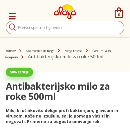
0
Products
search
Domov
Kozmetika in nega
Nega telesa
Geli, mila in
Antibakterijsko milo za roke 500ml
šamponi
50% CENEJE
Antibakterijsko milo za
roke 500ml
Milo, ki učinkovito deluje proti bakterijam, glivicam in
virusom. Kože ne izsušuje, saj jo pomaga vlažiti in
negovati. Primerno za pogosto umivanje rok.