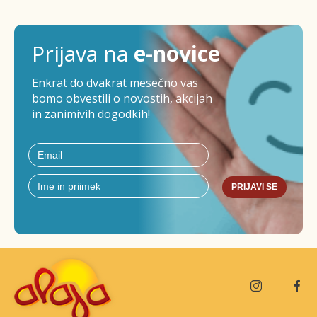
Prijava na
e-novice
Enkrat do dvakrat mesečno vas
bomo obvestili o novostih, akcijah
in zanimivih dogodkih!
PRIJAVI SE