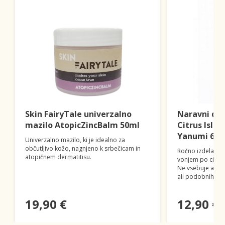
Skin FairyTale univerzalno
Naravni deo
mazilo AtopicZincBalm 50ml
Citrus Islan
Yanumi 60m
Univerzalno mazilo, ki je idealno za
občutljivo kožo, nagnjeno k srbečicam in
Ročno izdelan n
atopičnem dermatitisu.
vonjem po citrus
Ne vsebuje alumi
ali podobnih škod
19,90 €
12,90 €