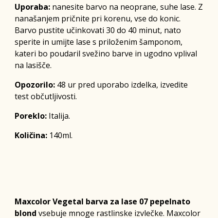
Uporaba:
nanesite barvo na neoprane, suhe lase. Z
nanašanjem pričnite pri korenu, vse do konic.
Barvo pustite učinkovati 30 do 40 minut, nato
sperite in umijte lase s priloženim šamponom,
kateri bo poudaril svežino barve in ugodno vplival
na lasišče.
Opozorilo:
48 ur pred uporabo izdelka, izvedite
test občutljivosti.
Poreklo:
Italija.
Količina:
140ml.
Maxcolor Vegetal barva za lase 07 pepelnato
blond
vsebuje mnoge rastlinske izvlečke. Maxcolor