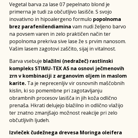
Vegetal barva za lase 07 pepelnato blond je
primerna je tudi za občutljivo lasišče. S svojo
inovativno in hipoalergeno formulo
popolnoma
brez parafenilendiamina
vam nudi željeno barvo
na povsem varen in zelo praktičen način ter
popolnoma prekriva sive lase že s prvim nanosom.
Vašim lasem zagotovi zaščito, sijaj in vitalnost.
Barva vsebuje
blažilni (nedražeč) rastlinski
kompleks STIMU-TEX AS na osnovi ječmenovih
zrn v kombinaciji z
arganovim oljem in maslom
karite.
Ta je neprecenljiv vir osnovnih maščobnih
kislin, ki so pomembne pri zagotavljanju
obrambnih procesov lasišča in jih koža odlično
prenaša. Hkrati delujejo blažilno in odlično vlažijo
ter znatno zmanjšajo možnost reakcije pri zelo
občutljivih ljudeh.
Izvleček čudežnega drevesa Moringa oleifera