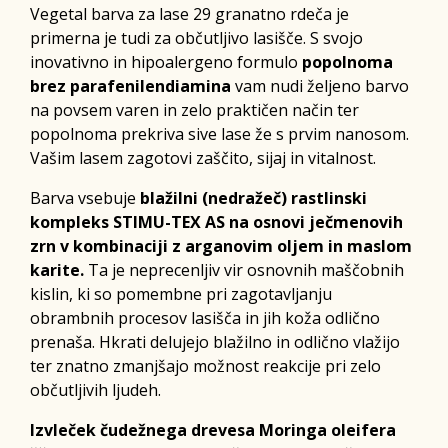
Vegetal barva za lase 29 granatno rdeča je
primerna je tudi za občutljivo lasišče. S svojo
inovativno in hipoalergeno formulo
popolnoma
brez parafenilendiamina
vam nudi željeno barvo
na povsem varen in zelo praktičen način ter
popolnoma prekriva sive lase že s prvim nanosom.
Vašim lasem zagotovi zaščito, sijaj in vitalnost.
Barva vsebuje
blažilni (nedražeč) rastlinski
kompleks STIMU-TEX AS na osnovi ječmenovih
zrn v kombinaciji z
arganovim oljem in maslom
karite.
Ta je neprecenljiv vir osnovnih maščobnih
kislin, ki so pomembne pri zagotavljanju
obrambnih procesov lasišča in jih koža odlično
prenaša. Hkrati delujejo blažilno in odlično vlažijo
ter znatno zmanjšajo možnost reakcije pri zelo
občutljivih ljudeh.
Izvleček čudežnega drevesa Moringa oleifera