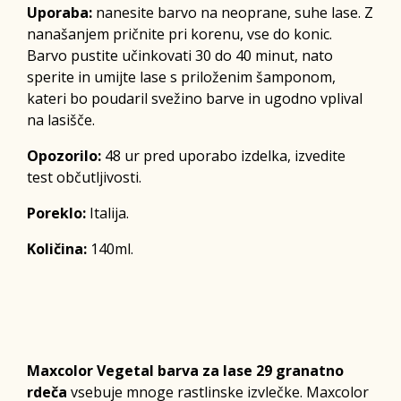
Uporaba:
nanesite barvo na neoprane, suhe lase. Z
nanašanjem pričnite pri korenu, vse do konic.
Barvo pustite učinkovati 30 do 40 minut, nato
sperite in umijte lase s priloženim šamponom,
kateri bo poudaril svežino barve in ugodno vplival
na lasišče.
Opozorilo:
48 ur pred uporabo izdelka, izvedite
test občutljivosti.
Poreklo:
Italija.
Količina:
140ml.
Maxcolor Vegetal barva za lase 29 granatno
rdeča
vsebuje mnoge rastlinske izvlečke. Maxcolor