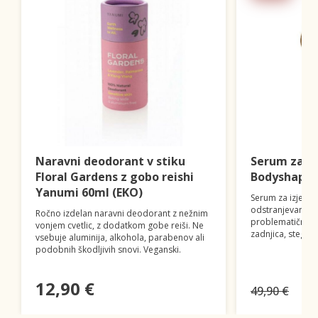
Naravni deodorant v stiku
Serum za ob
Floral Gardens z gobo reishi
Bodyshape 
Yanumi 60ml (EKO)
Serum za izjemn
odstranjevanje c
Ročno izdelan naravni deodorant z nežnim
problematičnim 
vonjem cvetlic, z dodatkom gobe reiši. Ne
zadnjica, stegna,
vsebuje aluminija, alkohola, parabenov ali
podobnih škodljivih snovi. Veganski.
12,90 €
49,90 €