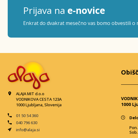
Prijava na
e-novice
Enkrat do dvakrat mesečno vas bomo obvestili o n
Obišč
ALAJA MIT d.o.o
VODNIK
VODNIKOVA CESTA 123A
1000 Lj
1000 Ljubljana, Slovenija
01 50 54 360
Delo
040 796 630
Pon. 
info@alaja.si
Sob.