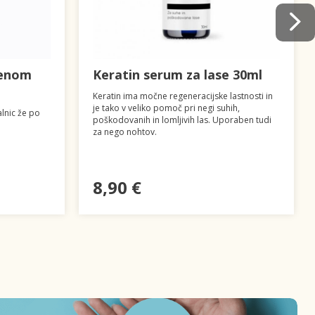
genom
Keratin serum za lase 30ml
Keratin ima močne regeneracijske lastnosti in
je tako v veliko pomoč pri negi suhih,
lnic že po
poškodovanih in lomljivih las. Uporaben tudi
za nego nohtov.
8,90 €