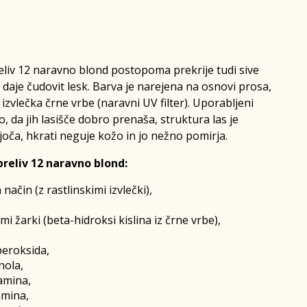
liv 12 naravno blond
postopoma prekrije tudi sive
im daje čudovit lesk. Barva je narejena na osnovi prosa,
 izvlečka črne vrbe (naravni UV filter). Uporabljeni
jo, da jih lasišče dobro prenaša, struktura las je
oča, hkrati neguje kožo in jo nežno pomirja.
reliv 12 naravno blond:
ačin (z rastlinskimi izvlečki),
mi žarki (beta-hidroksi kislina iz črne vrbe),
peroksida,
nola,
amina,
amina,