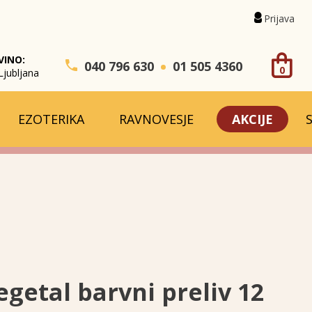
Prijava
VINO:
040 796 630
01 505 4360
0
Ljubljana
EZOTERIKA
RAVNOVESJE
AKCIJE
getal barvni preliv 12