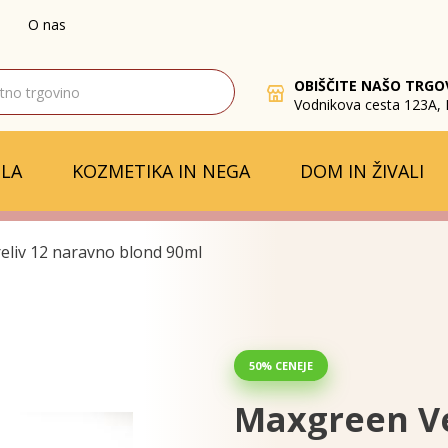
O nas
OBIŠČITE NAŠO TRGO
Vodnikova cesta 123A, 
LA
KOZMETIKA IN NEGA
DOM IN ŽIVALI
eliv 12 naravno blond 90ml
50% CENEJE
Maxgreen Ve