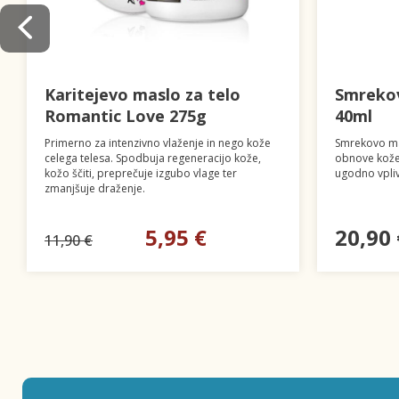
Karitejevo maslo za telo
Smreko
Romantic Love 275g
40ml
Primerno za intenzivno vlaženje in nego kože
Smrekovo ma
celega telesa. Spodbuja regeneracijo kože,
obnove kože,
kožo ščiti, preprečuje izgubo vlage ter
ugodno vpliv
zmanjšuje draženje.
5,95 €
20,90 
11,90 €