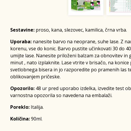
Sestavine:
proso, kana, slezovec, kamilica, črna vrba.
Uporaba:
nanesite barvo na neoprane, suhe lase. Z na
korenu, vse do konic. Barvo pustite učinkovati 30 do 40
umijte lase. Nanesite priloženi balzam za obnovitev in g
minut , nato izplaknite. Lase vtrite v brisačo, na konic
svetlobnega bisera in jo razporedite po pramenih las te
oblikovanjem pričeske.
Opozorilo:
48 ur pred uporabo izdelka, izvedite test ob
varnostna opozorila so navedena na embalaži.
Poreklo:
Italija.
Količina:
90ml.