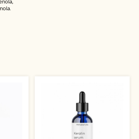
enola,
nola.