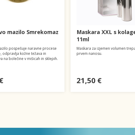
vo mazilo Smrekomaz
Maskara XXL s kola
11ml
zilo pospešuje naravne procese
Maskara za izjemen volumen trepa
 odpravlja kožne težava in
prvem nanosu.
a na bolečine v mišicah in sklepih.
€
21,50 €