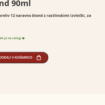
nd 90ml
reliv 12 naravno blond
z rastlinskimi izvlečki, za
ek je na zalogi
DODAJ V KOŠARICO