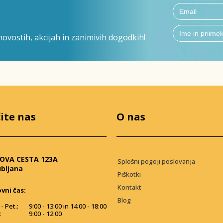
ovostih, akcijah in zanimivih dogodkih!
ite nas
O nas
OVA CESTA 123A
Splošni pogoji poslovanja
ubljana
Piškotki
Kontakt
vni čas:
Blog
- Pet.:
9:00 - 13:00 in 14:00 - 18:00
:
9:00 - 12:00