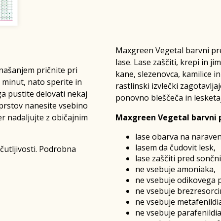
Maxgreen Vegetal barvni pre
lase. Lase zaščiti, krepi in j
našanjem pričnite pri
kane, slezenovca, kamilice in
 minut, nato sperite in
rastlinski izvlečki zagotavlja
a pustite delovati nekaj
ponovno bleščeča in lesketaj
e prstov nanesite vsebino
r nadaljujte z običajnim
Maxgreen Vegetal barvni p
lase obarva na naraven n
lasem da čudovit lesk,
čutljivosti. Podrobna
lase zaščiti pred sončni
ne vsebuje amoniaka,
ne vsebuje odikovega 
ne vsebuje brezresorci
ne vsebuje metafenildi
ne vsebuje parafenildi