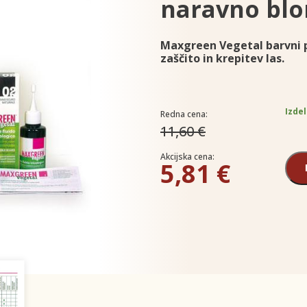
naravno blo
Maxgreen Vegetal barvni p
zaščito in krepitev las.
Izdel
Redna cena:
11,60 €
Akcijska cena:
5,81 €