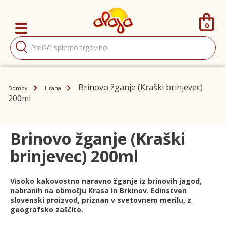
0
Products
search
Brinovo žganje (Kraški brinjevec)
Domov
Hrana
200ml
Brinovo žganje (Kraški
brinjevec) 200ml
Visoko kakovostno naravno žganje iz brinovih jagod,
nabranih na območju Krasa in Brkinov. Edinstven
slovenski proizvod, priznan v svetovnem merilu, z
geografsko zaščito.