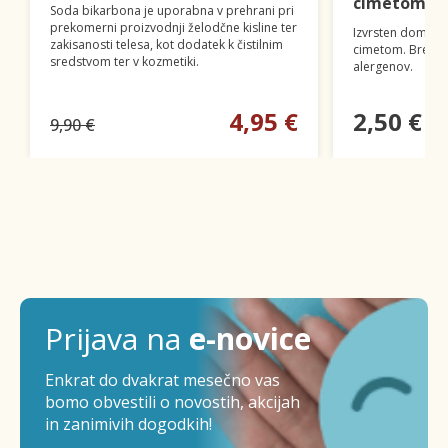
cimetom 100
Soda bikarbona je uporabna v prehrani pri
prekomerni proizvodnji želodčne kisline ter
Izvrsten domače
zakisanosti telesa, kot dodatek k čistilnim
cimetom. Brez gl
sredstvom ter v kozmetiki.
alergenov.
4,95 €
2,50 €
9,90 €
Prijava na
e-novice
Enkrat do dvakrat mesečno vas
bomo obvestili o novostih, akcijah
in zanimivih dogodkih!