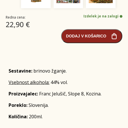
Izdelek je na zalogi
Redna cena:
22,90 €
DODAJ V KOŠARICO
Sestavine:
brinovo žganje.
Vsebnost alkohola:
44% vol.
Proizvajalec:
Franc Jelušič, Slope 8, Kozina.
Poreklo:
Slovenija.
Količina:
200ml.