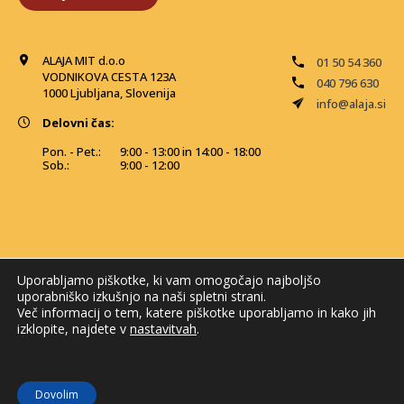
ALAJA MIT d.o.o
01 50 54 360
VODNIKOVA CESTA 123A
040 796 630
1000 Ljubljana, Slovenija
info@alaja.si
Delovni čas:
Pon. - Pet.:
9:00 - 13:00 in 14:00 - 18:00
Sob.:
9:00 - 12:00
Uporabljamo piškotke, ki vam omogočajo najboljšo
uporabniško izkušnjo na naši spletni strani.
Več informacij o tem, katere piškotke uporabljamo in kako jih
izklopite, najdete v
nastavitvah
.
© 2026 Alaja MIT. Vse pravice pridržane
Dovolim