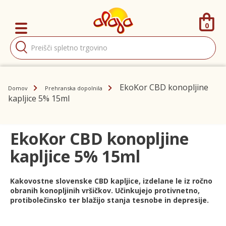
0
Products
search
EkoKor CBD konopljine
Domov
Prehranska dopolnila
kapljice 5% 15ml
EkoKor CBD konopljine
kapljice 5% 15ml
Kakovostne slovenske CBD kapljice, izdelane le iz ročno
obranih konopljinih vršičkov. Učinkujejo protivnetno,
protibolečinsko ter blažijo stanja tesnobe in depresije.