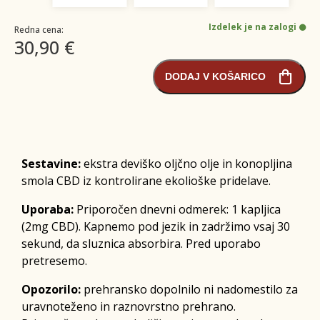
Izdelek je na zalogi
Redna cena:
30,90 €
DODAJ V KOŠARICO
Sestavine:
ekstra deviško oljčno olje in konopljina
smola CBD iz kontrolirane ekolioške pridelave.
Uporaba:
Priporočen dnevni odmerek: 1 kapljica
(2mg CBD). Kapnemo pod jezik in zadržimo vsaj 30
sekund, da sluznica absorbira. Pred uporabo
pretresemo.
Opozorilo:
prehransko dopolnilo ni nadomestilo za
uravnoteženo in raznovrstno prehrano.