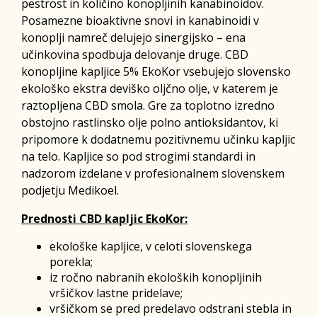
pestrost in količino konopljinih kanabinoidov.
Posamezne bioaktivne snovi in kanabinoidi v
konoplji namreč delujejo sinergijsko – ena
učinkovina spodbuja delovanje druge. CBD
konopljine kapljice 5% EkoKor vsebujejo slovensko
ekološko ekstra deviško oljčno olje, v katerem je
raztopljena CBD smola. Gre za toplotno izredno
obstojno rastlinsko olje polno antioksidantov, ki
pripomore k dodatnemu pozitivnemu učinku kapljic
na telo. Kapljice so pod strogimi standardi in
nadzorom izdelane v profesionalnem slovenskem
podjetju Medikoel.
Prednosti CBD kapljic EkoKor:
ekološke kapljice, v celoti slovenskega
porekla;
iz ročno nabranih ekoloških konopljinih
vršičkov lastne pridelave;
vršičkom se pred predelavo odstrani stebla in