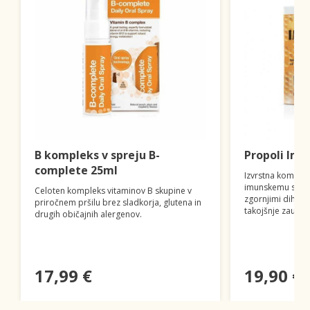
B kompleks v spreju B-
Propoli Imm
complete 25ml
Izvrstna kombin
imunskemu siste
Celoten kompleks vitaminov B skupine v
zgornjimi dihali 
priročnem pršilu brez sladkorja, glutena in
takojšnje zaužitje
drugih običajnih alergenov.
17,99 €
19,90 €