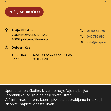
ALAJA MIT d.o.o
01 50 54 360
VODNIKOVA CESTA 123A
040 796 630
1000 Ljubljana, Slovenija
info@alaja.si
Delovni čas:
Pon. - Pet.:
9:00 - 13:00 in 14:00 - 18:00
Sob.:
9:00 - 12:00
Uporabljamo piškotke, ki vam omogočajo najboljšo
uporabniško izkušnjo na naši spletni strani.
Več informacij o tem, katere piškotke uporabljamo in kako jih
izklopite, najdete v
nastavitvah
.