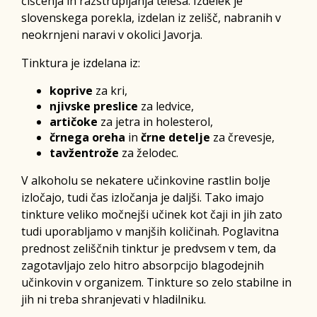
čiščenja in razstrupljanja telesa. Izdelek je
slovenskega porekla, izdelan iz zelišč, nabranih v
neokrnjeni naravi v okolici Javorja.
Tinktura je izdelana iz:
koprive
za kri,
njivske preslice
za ledvice,
artičoke
za jetra in holesterol,
črnega oreha
in
črne detelje
za črevesje,
tavžentrože
za želodec.
V alkoholu se nekatere učinkovine rastlin bolje
izločajo, tudi čas izločanja je daljši. Tako imajo
tinkture veliko močnejši učinek kot čaji in jih zato
tudi uporabljamo v manjših količinah. Poglavitna
prednost zeliščnih tinktur je predvsem v tem, da
zagotavljajo zelo hitro absorpcijo blagodejnih
učinkovin v organizem. Tinkture so zelo stabilne in
jih ni treba shranjevati v hladilniku.