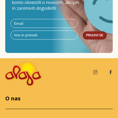
bomo obvestili o novostih, akcijah
in zanimivih dogodkih!
PRIJAVI SE
O nas