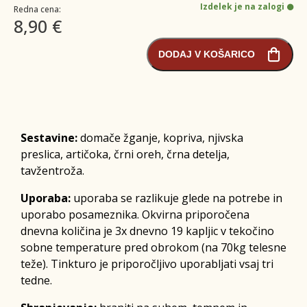
Izdelek je na zalogi
Redna cena:
8,90 €
DODAJ V KOŠARICO
Sestavine:
domače žganje, kopriva, njivska
preslica, artičoka, črni oreh, črna detelja,
tavžentroža.
Uporaba:
uporaba se razlikuje glede na potrebe in
uporabo posameznika. Okvirna priporočena
dnevna količina je 3x dnevno 19 kapljic v tekočino
sobne temperature pred obrokom (na 70kg telesne
teže). Tinkturo je priporočljivo uporabljati vsaj tri
tedne.