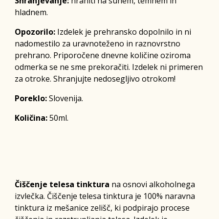
Shranjevanje:
hraniti na suhem, temnem in
hladnem.
Opozorilo:
Izdelek je prehransko dopolnilo in ni
nadomestilo za uravnoteženo in raznovrstno
prehrano. Priporočene dnevne količine oziroma
odmerka se ne sme prekoračiti. Izdelek ni primeren
za otroke. Shranjujte nedosegljivo otrokom!
Poreklo:
Slovenija.
Količina:
50ml.
Čiščenje telesa tinktura
na osnovi alkoholnega
izvlečka. Čiščenje telesa tinktura je 100% naravna
tinktura iz mešanice zelišč, ki podpirajo procese