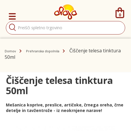
0
Products
search
Čiščenje telesa tinktura
Domov
Prehranska dopolnila
50ml
Čiščenje telesa tinktura
50ml
Mešanica koprive, preslice, artičoke, črnega oreha, črne
detelje in tavžentrože - iz neokrnjene narave!