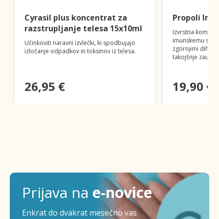
Cyrasil plus koncentrat za
Propoli Imm
razstrupljanje telesa 15x10ml
Izvrstna kombin
imunskemu siste
Učinkoviti naravni izvlečki, ki spodbujajo
zgornjimi dihali 
izločanje odpadkov in toksinov iz telesa.
takojšnje zaužitje
26,95 €
19,90 €
Prijava na
e-novice
Enkrat do dvakrat mesečno vas