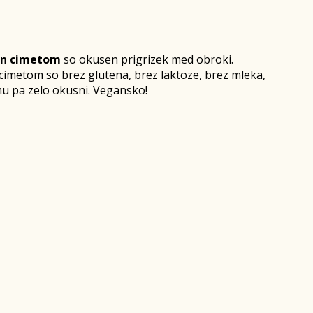
 in cimetom
so okusen prigrizek med obroki.
 cimetom so brez glutena, brez laktoze, brez mleka,
emu pa zelo okusni. Vegansko!