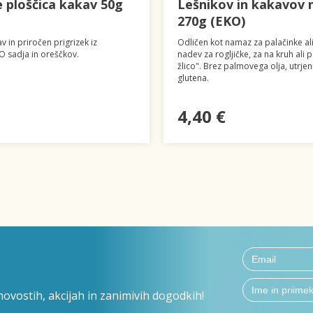
 ploščica kakav 50g
Lešnikov in kakavov
270g (EKO)
v in priročen prigrizek iz
Odličen kot namaz za palačinke ali
 sadja in oreščkov.
nadev za rogljičke, za na kruh ali 
žlico". Brez palmovega olja, utrje
glutena.
4,40 €
ovostih, akcijah in zanimivih dogodkih!