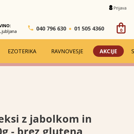
Prijava
VINO:
040 796 630
01 505 4360
0
Ljubljana
EZOTERIKA
RAVNOVESJE
AKCIJE
eksi z jabolkom in
g - brez glutena