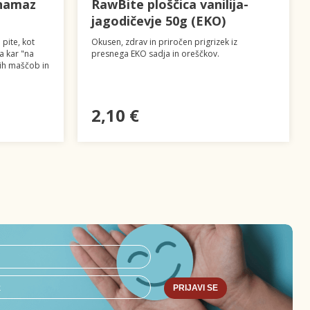
 namaz
RawBite ploščica vanilija-
jagodičevje 50g (EKO)
 pite, kot
Okusen, zdrav in priročen prigrizek iz
pa kar "na
presnega EKO sadja in oreščkov.
nih maščob in
2,10 €
PRIJAVI SE