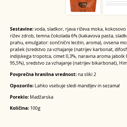
Sestavine:
voda, sladkor, rjava riževa moka, kokosovo o
rižev zdrob, temna čokolada 6% (kakavova pasta, sladk
prahu, emulgator: sončnični lecitin, aroma), ovsena mo
prašek (sredstvo za vzhajanje (natrijev karbonat, difosf
indijskega tropotca, cimet 0,3%, naravna aroma jabolk 0
95,5%), sredstvo za vzhajanje (natrijev bikarbonat), Him
Povprečna hranilna vrednost:
na sliki 2
Opozorilo:
Lahko vsebuje sledi mandljev in sezama!
Poreklo:
Madžarska
Količina:
100g