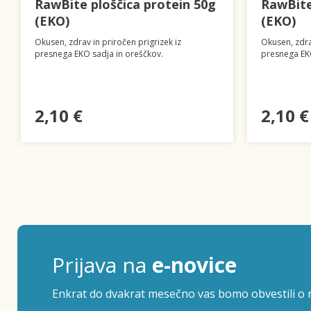
RawBite ploščica protein 50g
RawBite
(EKO)
(EKO)
Okusen, zdrav in priročen prigrizek iz
Okusen, zdra
presnega EKO sadja in oreščkov.
presnega EKO
2,10 €
2,10 €
Prijava na
e-novice
Enkrat do dvakrat mesečno vas bomo obvestili o n