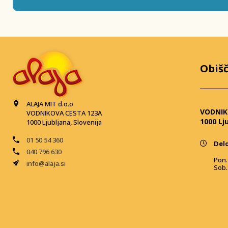
Obišč
ALAJA MIT d.o.o
VODNIK
VODNIKOVA CESTA 123A
1000 Lj
1000 Ljubljana, Slovenija
01 50 54 360
Delo
040 796 630
Pon. 
info@alaja.si
Sob.