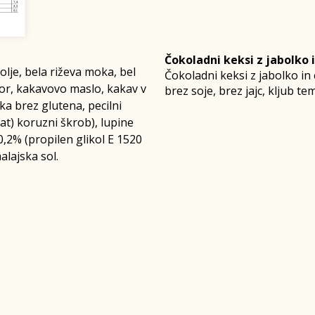
Čokoladni keksi z jabolko
lje, bela riževa moka, bel
Čokoladni keksi z jabolko in
or, kakavovo maslo, kakav v
brez soje, brez jajc, kljub t
ka brez glutena, pecilni
at) koruzni škrob), lupine
,2% (propilen glikol E 1520
alajska sol.