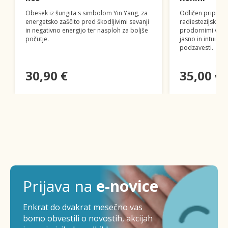
Obesek iz šungita s simbolom Yin Yang, za
Odličen pripomo
energetsko zaščito pred škodljivimi sevanji
radiestezijskega 
in negativno energijo ter nasploh za boljše
prodornimi vpra
počutje.
jasno in intuitiv
podzavesti.
30,90 €
35,00 €
Prijava na
e-novice
Enkrat do dvakrat mesečno vas
bomo obvestili o novostih, akcijah