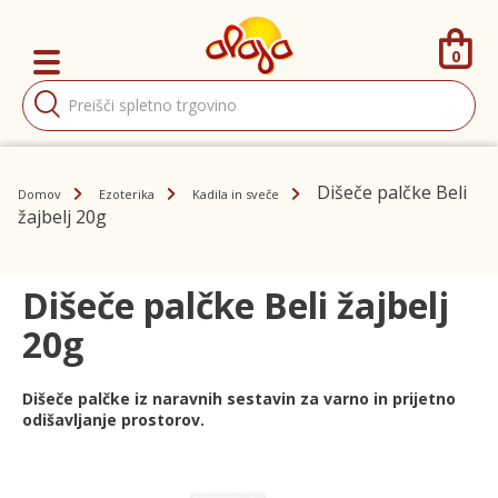
0
Products
search
Dišeče palčke Beli
Domov
Ezoterika
Kadila in sveče
žajbelj 20g
Dišeče palčke Beli žajbelj
20g
Dišeče palčke iz naravnih sestavin za varno in prijetno
odišavljanje prostorov.