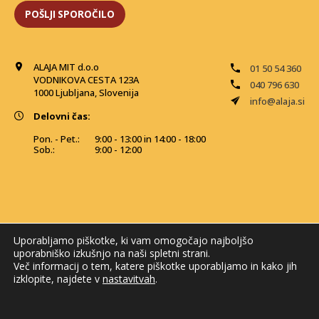
ALAJA MIT d.o.o
01 50 54 360
VODNIKOVA CESTA 123A
040 796 630
1000 Ljubljana, Slovenija
info@alaja.si
Delovni čas:
Pon. - Pet.:
9:00 - 13:00 in 14:00 - 18:00
Sob.:
9:00 - 12:00
Uporabljamo piškotke, ki vam omogočajo najboljšo
uporabniško izkušnjo na naši spletni strani.
Več informacij o tem, katere piškotke uporabljamo in kako jih
izklopite, najdete v
nastavitvah
.