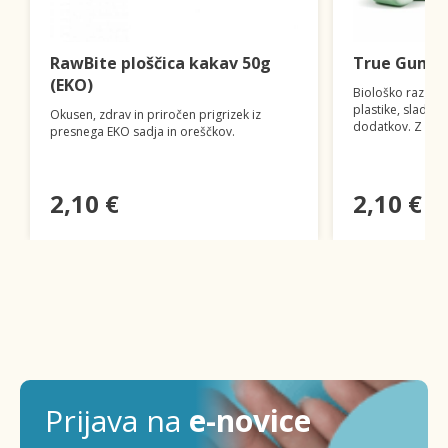
RawBite ploščica kakav 50g
True Gum žv
(EKO)
Biološko razgradl
plastike, sladkorj
Okusen, zdrav in priročen prigrizek iz
dodatkov. Z oku
presnega EKO sadja in oreščkov.
2,10 €
2,10 €
Prijava na
e-novice