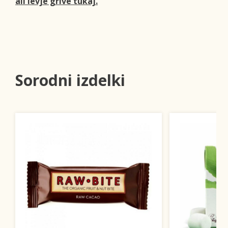
ali levje grive tukaj.
Sorodni izdelki