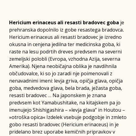
Hericium erinaceus
ali resasti bradovec goba
je
prehranska dopolnilo iz gobe resastega bradovca
.
Hericium erinaceus ali resasti bradovec je izredno
okusna in cenjena jedilna ter medicinska goba, ki
raste na lesu podrtih dreves predvsem na severni
zemeljski polobli (Evropa, vzhodna Azija, severna
Amerika). Njena neobičajna oblika je navdihnila
občudovalce, ki so jo zaradi nje poimenovali z
nenavadnimi imeni: levja griva, opičja glava, opičja
goba, medvedova glava, bela brada, ježasta goba,
resasti bradovec … Na japonskem je znana
predvsem kot Yamabushitake, na kitajskem pa jo
imenujejo Shishigashira – »levja glava” in Houtou –
»otroška opica« Izdelek vsebuje podgobje in zmleto
gobo resasti bradovec (Hericium erinaceus) in je
pridelano brez uporabe kemičnih pripravkov v