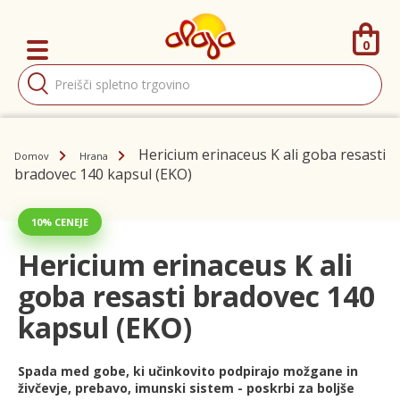
0
Products
search
Hericium erinaceus K ali goba resasti
Domov
Hrana
bradovec 140 kapsul (EKO)
10% CENEJE
Hericium erinaceus K ali
goba resasti bradovec 140
kapsul (EKO)
Spada med gobe, ki učinkovito podpirajo možgane in
živčevje, prebavo, imunski sistem - poskrbi za boljše