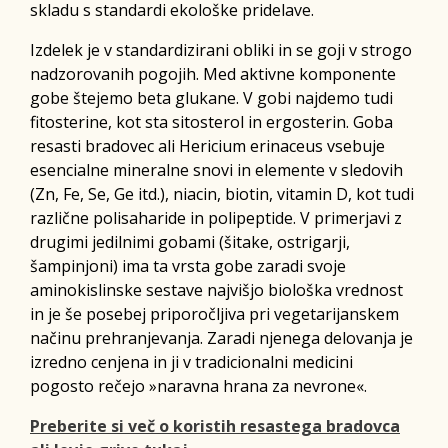
skladu s standardi ekološke pridelave.
Izdelek je v standardizirani obliki in se goji v strogo
nadzorovanih pogojih. Med aktivne komponente
gobe štejemo beta glukane. V gobi najdemo tudi
fitosterine, kot sta sitosterol in ergosterin. Goba
resasti bradovec ali Hericium erinaceus vsebuje
esencialne mineralne snovi in elemente v sledovih
(Zn, Fe, Se, Ge itd.), niacin, biotin, vitamin D, kot tudi
različne polisaharide in polipeptide. V primerjavi z
drugimi jedilnimi gobami (šitake, ostrigarji,
šampinjoni) ima ta vrsta gobe zaradi svoje
aminokislinske sestave najvišjo biološka vrednost
in je še posebej priporočljiva pri vegetarijanskem
načinu prehranjevanja. Zaradi njenega delovanja je
izredno cenjena in ji v tradicionalni medicini
pogosto rečejo »naravna hrana za nevrone«.
Preberite si več o koristih resastega bradovca