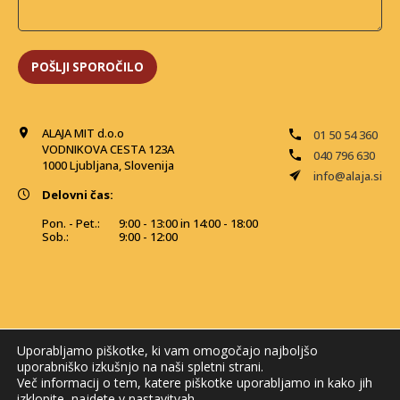
ALAJA MIT d.o.o
01 50 54 360
VODNIKOVA CESTA 123A
040 796 630
1000 Ljubljana, Slovenija
info@alaja.si
Delovni čas:
Pon. - Pet.:
9:00 - 13:00 in 14:00 - 18:00
Sob.:
9:00 - 12:00
Uporabljamo piškotke, ki vam omogočajo najboljšo
uporabniško izkušnjo na naši spletni strani.
Več informacij o tem, katere piškotke uporabljamo in kako jih
izklopite, najdete v
nastavitvah
.