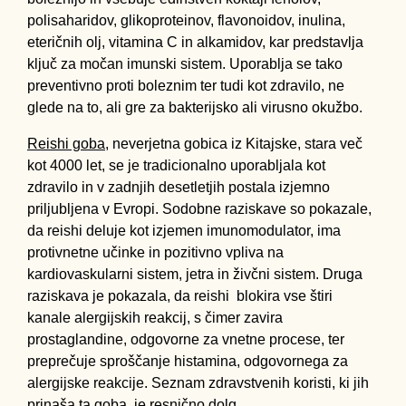
polisaharidov, glikoproteinov, flavonoidov, inulina,
eteričnih olj, vitamina C in alkamidov, kar predstavlja
ključ za močan imunski sistem. Uporablja se tako
preventivno proti boleznim ter tudi kot zdravilo, ne
glede na to, ali gre za bakterijsko ali virusno okužbo.
Reishi goba,
neverjetna gobica iz Kitajske, stara več
kot 4000 let, se je tradicionalno uporabljala kot
zdravilo in v zadnjih desetletjih postala izjemno
priljubljena v Evropi. Sodobne raziskave so pokazale,
da reishi deluje kot izjemen imunomodulator, ima
protivnetne učinke in pozitivno vpliva na
kardiovaskularni sistem, jetra in živčni sistem. Druga
raziskava je pokazala, da reishi blokira vse štiri
kanale alergijskih reakcij, s čimer zavira
prostaglandine, odgovorne za vnetne procese, ter
preprečuje sproščanje histamina, odgovornega za
alergijske reakcije. Seznam zdravstvenih koristi, ki jih
prinaša ta goba, je resnično dolg.