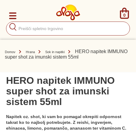
0
Products
search
HERO napitek IMMUNO
Domov
Hrana
Sok in napitki
super shot za imunski sistem 55ml
HERO napitek IMMUNO
super shot za imunski
sistem 55ml
Napitek oz. shot, ki vam bo pomagal okrepiti odpornost
takrat ko to najbolj potrebujete. Z reishi, ingverjem,
ehinacea, limono, pomarančo, ananasom ter vitaminom C.