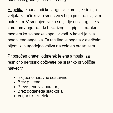
Angelika,
znana tudi kot angelski koren, je stoletja
veljala za učinkovito sredstvo v boju proti nalezljivim
boleznim. V srednjem veku so ljudje nosili ogrlice s
korenom angelike, da bi se izognili gripi in prehladu,
medtem ko so otroke kopali v vodi, v kateri je bila
potopljena angelika. Ta rastlina je bogata z eteričnim
oljem, ki blagodejno vpliva na celoten organizem.
Priporočen dnevni odmerek je ena ampula, za
resnično herojsko doživetje pa si lahko privoščite
največ tri.
Izključno naravne sestavine
Brez glutena
Preverjeno v laboratoriju
Brez dodanega sladkorja
Veganski izdelek