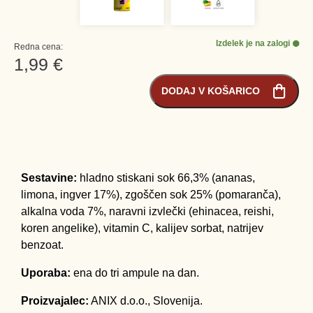
Izdelek je na zalogi
Redna cena:
1,99 €
DODAJ V KOŠARICO
Sestavine:
hladno stiskani sok 66,3% (ananas,
limona, ingver 17%), zgoščen sok 25% (pomaranča),
alkalna voda 7%, naravni izvlečki (ehinacea, reishi,
koren angelike), vitamin C, kalijev sorbat, natrijev
benzoat.
Uporaba:
ena do tri ampule na dan.
Proizvajalec:
ANIX d.o.o., Slovenija.