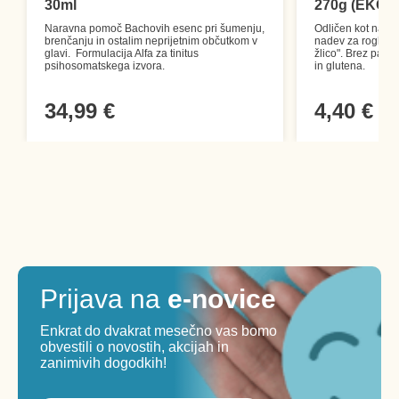
30ml
270g (EKO)
Naravna pomoč Bachovih esenc pri šumenju,
Odličen kot namaz
brenčanju in ostalim neprijetnim občutkom v
nadev za rogljičke
glavi. Formulacija Alfa za tinitus
žlico". Brez palm
psihosomatskega izvora.
in glutena.
34,99 €
4,40 €
Prijava na
e-novice
Enkrat do dvakrat mesečno vas bomo
obvestili o novostih, akcijah in
zanimivih dogodkih!