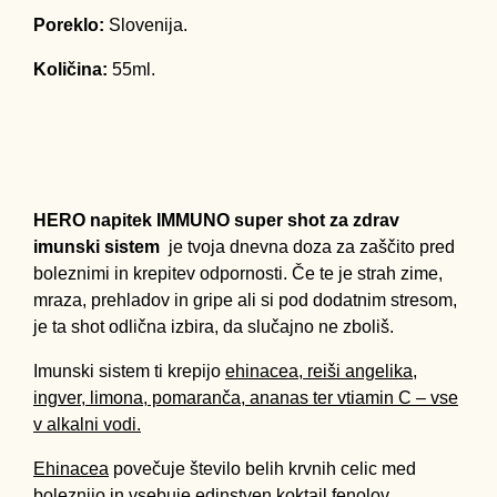
Poreklo:
Slovenija.
Količina:
55ml.
HERO napitek IMMUNO super shot za zdrav
imunski sistem
je tvoja dnevna doza za zaščito pred
boleznimi in krepitev odpornosti. Če te je strah zime,
mraza, prehladov in gripe ali si pod dodatnim stresom,
je ta shot odlična izbira, da slučajno ne zboliš.
Imunski sistem ti krepijo
ehinacea, reiši angelika,
ingver, limona, pomaranča, ananas ter vtiamin C – vse
v alkalni vodi.
Ehinacea
povečuje število belih krvnih celic med
boleznijo in vsebuje edinstven koktajl fenolov,