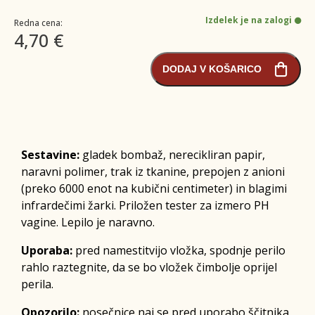
Izdelek je na zalogi
Redna cena:
4,70 €
DODAJ V KOŠARICO
Sestavine:
gladek bombaž, nerecikliran papir,
naravni polimer, trak iz tkanine, prepojen z anioni
(preko 6000 enot na kubični centimeter) in blagimi
infrardečimi žarki. Priložen tester za izmero PH
vagine. Lepilo je naravno.
Uporaba:
pred namestitvijo vložka, spodnje perilo
rahlo raztegnite, da se bo vložek čimbolje oprijel
perila.
Opozorilo:
nosečnice naj se pred uporabo ščitnika