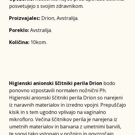
posvetujejo s svojim zdravnikom.
Proizvajalec:
Drion, Avstralija.
Poreklo:
Avstralija.
Količina:
10kom.
Higienski anionski ščitniki perila Drion
bodo
ponovno vzpostavili normalen nožnični Ph.
Higienski anionski ščitniki perila Drion so narejeni
iz naravnih materialov in izredno vpojni. Prepuščajo
kisik in s tem ugodno vplivajo na vaginalno
mikrofloro. Večina ščitnikov perila je narejena iz
umetnih materialov in barvana z umetnimi barvili,
te snovi tako vstopajo v nožnico in povzročajo