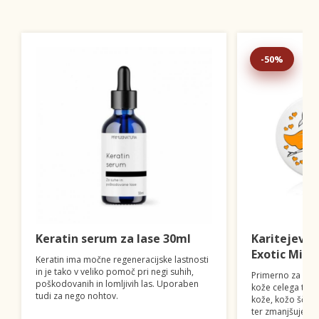
-50%
Keratin serum za lase 30ml
Karitejevo 
Exotic Mix 
Keratin ima močne regeneracijske lastnosti
in je tako v veliko pomoč pri negi suhih,
Primerno za inte
poškodovanih in lomljivih las. Uporaben
kože celega tele
tudi za nego nohtov.
kože, kožo ščiti
ter zmanjšuje dr