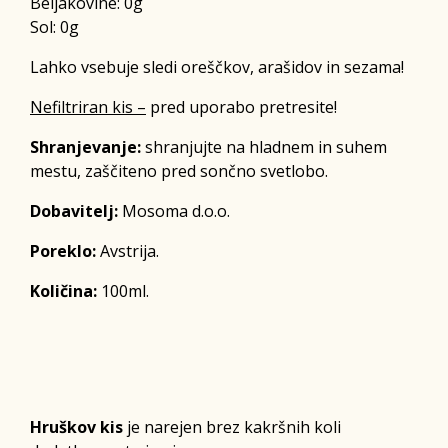
Beljakovine:
0g
Sol:
0g
Lahko vsebuje sledi oreščkov, arašidov in sezama!
Nefiltriran kis –
pred uporabo pretresite!
Shranjevanje:
shranjujte na hladnem in suhem
mestu, zaščiteno pred sončno svetlobo.
Dobavitelj:
Mosoma d.o.o.
Poreklo:
Avstrija.
Količina:
100ml.
Hruškov kis
je narejen brez kakršnih koli