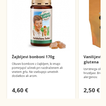
Žajbljevi bonboni 170g
Vanilijevi k
glutena
Okusni bomboni z žajbljem, ki imajo
pomirjujoč učinek pri razdraženem ali
Izvrstnega okusa 
vnetem grlu. Ne vsebujejo umetnih
hrustljavi. Brez 
dodatkov ali arom.
alergenov.
4,60 €
2,50 €