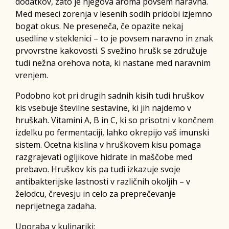
dodatkov, zato je njegova aroma povsem naravna.
Med meseci zorenja v lesenih sodih pridobi izjemno
bogat okus. Ne preseneča, če opazite nekaj
usedline v steklenici – to je povsem naravno in znak
prvovrstne kakovosti. S svežino hrušk se združuje
tudi nežna orehova nota, ki nastane med naravnim
vrenjem.
Podobno kot pri drugih sadnih kisih tudi hruškov
kis vsebuje številne sestavine, ki jih najdemo v
hruškah. Vitamini A, B in C, ki so prisotni v končnem
izdelku po fermentaciji, lahko okrepijo vaš imunski
sistem. Ocetna kislina v hruškovem kisu pomaga
razgrajevati ogljikove hidrate in maščobe med
prebavo. Hruškov kis pa tudi izkazuje svoje
antibakterijske lastnosti v različnih okoljih – v
želodcu, črevesju in celo za preprečevanje
neprijetnega zadaha.
Uporaba v kulinariki: