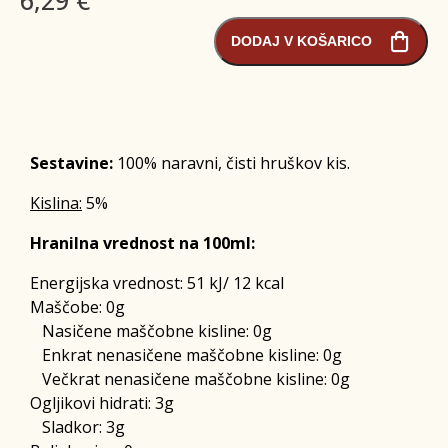
DODAJ V KOŠARICO
Sestavine:
100% naravni, čisti hruškov kis.
Kislina:
5%
Hranilna vrednost na 100ml:
Energijska vrednost:
51 kJ/ 12 kcal
Maščobe: 0
g
Nasičene maščobne kisline: 0
g
Enkrat nenasičene maščobne kisline: 0
g
Večkrat nenasičene maščobne kisline: 0
g
Ogljikovi hidrati: 3
g
Sladkor: 3
g