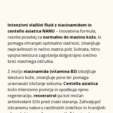
Intenzivni vlažilni fluid z niacinamidom in
centello asiatica NANU
– Inovativna formula,
razvita posebej za
normalno do mastno kožo
, ki
pomaga ohranjati optimalno vlažnost, zmanjšuje
nepravilnosti in nežno matira polt. Svilnata, hitro
vpojna tekstura zagotavlja dolgotrajno svežino
brez mastnega občutka.
Z močjo
niacinamida (vitamina B3)
izboljšuje
teksturo kože, zmanjšuje pore ter pomaga
uravnavati izločanje sebuma.
Centella asiatica
kožo intenzivno pomirja in spodbuja njeno
regeneracijo,
resveratrol
pa kot močan
antioksidant ščiti pred znaki staranja. Zahvaljujoč
izbranemu naboru rastlinskih izvlečkov in hranljivih