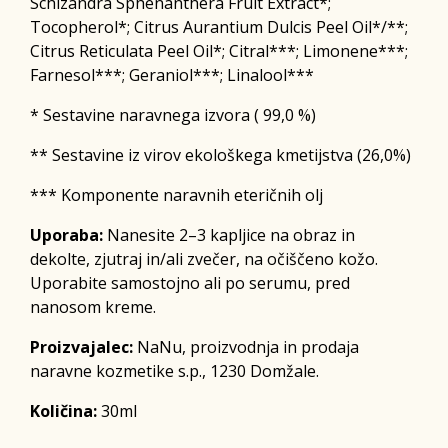
Schizandra Sphenanthera Fruit Extract*;
Tocopherol*; Citrus Aurantium Dulcis Peel Oil*/**;
Citrus Reticulata Peel Oil*; Citral***; Limonene***;
Farnesol***; Geraniol***; Linalool***
* Sestavine naravnega izvora ( 99,0 %)
** Sestavine iz virov ekološkega kmetijstva (26,0%)
*** Komponente naravnih eteričnih olj
Uporaba:
Nanesite 2–3 kapljice na obraz in
dekolte, zjutraj in/ali zvečer, na očiščeno kožo.
Uporabite samostojno ali po serumu, pred
nanosom kreme.
Proizvajalec:
NaNu, proizvodnja in prodaja
naravne kozmetike s.p., 1230 Domžale.
Količina:
30ml