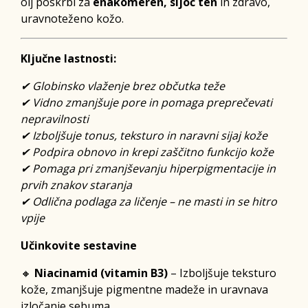
olj poskrbi za
enakomeren, sijoč ten
in zdravo,
uravnoteženo kožo.
Ključne lastnosti:
✔ Globinsko vlaženje brez občutka teže
✔ Vidno zmanjšuje pore in pomaga preprečevati
nepravilnosti
✔ Izboljšuje tonus, teksturo in naravni sijaj kože
✔ Podpira obnovo in krepi zaščitno funkcijo kože
✔ Pomaga pri zmanjševanju hiperpigmentacije in
prvih znakov staranja
✔ Odlična podlaga za ličenje – ne masti in se hitro
vpije
Učinkovite sestavine
🔸
Niacinamid (vitamin B3)
– Izboljšuje teksturo
kože, zmanjšuje pigmentne madeže in uravnava
izločanje sebuma