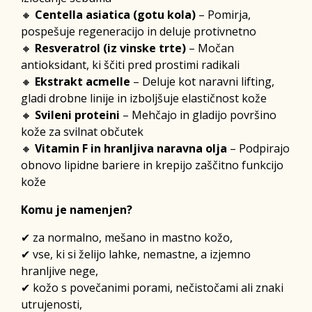
🔸
Centella asiatica (gotu kola)
– Pomirja,
pospešuje regeneracijo in deluje protivnetno
🔸
Resveratrol (iz vinske trte)
– Močan
antioksidant, ki ščiti pred prostimi radikali
🔸
Ekstrakt acmelle
– Deluje kot naravni lifting,
gladi drobne linije in izboljšuje elastičnost kože
🔸
Svileni proteini
– Mehčajo in gladijo površino
kože za svilnat občutek
🔸
Vitamin F in hranljiva naravna olja
– Podpirajo
obnovo lipidne bariere in krepijo zaščitno funkcijo
kože
Komu je namenjen?
✔ za normalno, mešano in mastno kožo,
✔ vse, ki si želijo lahke, nemastne, a izjemno
hranljive nege,
✔ kožo s povečanimi porami, nečistočami ali znaki
utrujenosti,