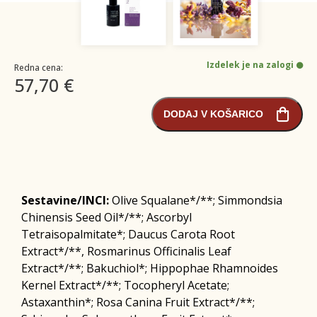
Izdelek je na zalogi
Redna cena:
57,70 €
DODAJ V KOŠARICO
Sestavine/INCI:
Olive Squalane*/**; Simmondsia
Chinensis Seed Oil*/**; Ascorbyl
Tetraisopalmitate*; Daucus Carota Root
Extract*/**, Rosmarinus Officinalis Leaf
Extract*/**; Bakuchiol*; Hippophae Rhamnoides
Kernel Extract*/**; Tocopheryl Acetate;
Astaxanthin*; Rosa Canina Fruit Extract*/**;