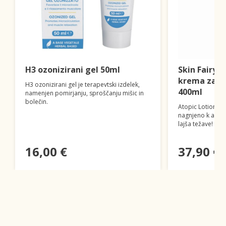
H3 ozonizirani gel 50ml
Skin FairyTa
krema za at
H3 ozonizirani gel je terapevtski izdelek,
400ml
namenjen pomirjanju, sproščanju mišic in
bolečin.
Atopic Lotion je
nagnjeno k atopi
lajša težave!
16,00 €
37,90 €