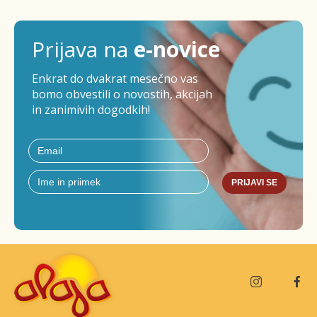
Prijava na
e-novice
Enkrat do dvakrat mesečno vas
bomo obvestili o novostih, akcijah
in zanimivih dogodkih!
PRIJAVI SE