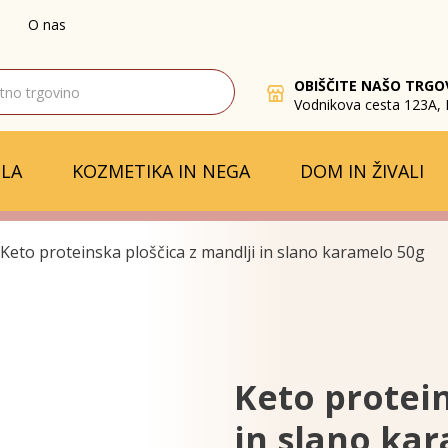
O nas
OBIŠČITE NAŠO TRGO
Vodnikova cesta 123A, 
LA
KOZMETIKA IN NEGA
DOM IN ŽIVALI
Keto proteinska ploščica z mandlji in slano karamelo 50g
Keto protein
in slano ka