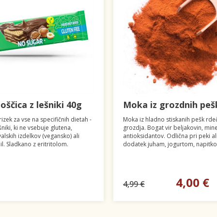
loščica z lešniki 40g
Moka iz grozdnih peš
izek za vse na specifičnih dietah -
Moka iz hladno stiskanih pešk rd
šniki, ki ne vsebuje glutena,
grozdja. Bogat vir beljakovin, mine
valskih izdelkov (vegansko) ali
antioksidantov. Odlična pri peki al
l. Sladkano z eritritolom.
dodatek juham, jogurtom, napitko
4,00 €
4,99 €