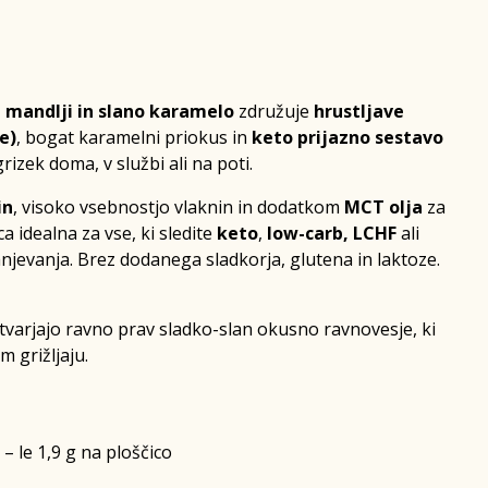
z mandlji in slano karamelo
združuje
hrustljave
e)
, bogat karamelni priokus in
keto prijazno sestavo
rizek doma, v službi ali na poti.
in
, visoko vsebnostjo vlaknin in dodatkom
MCT olja
za
a idealna za vse, ki sledite
keto
,
low-carb, LCHF
ali
jevanja. Brez dodanega sladkorja, glutena in laktoze.
tvarjajo ravno prav sladko-slan okusno ravnovesje, ki
 grižljaju.
– le 1,9 g na ploščico