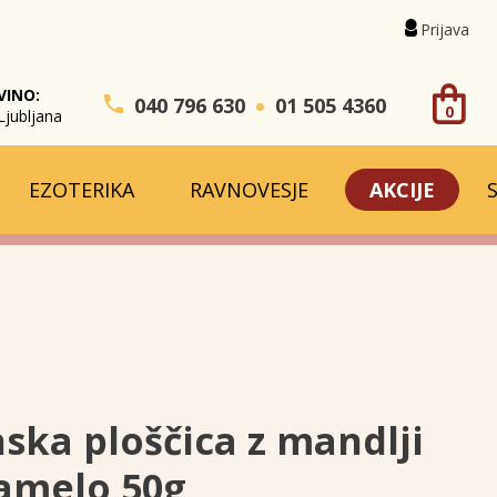
Prijava
VINO:
040 796 630
01 505 4360
0
Ljubljana
EZOTERIKA
RAVNOVESJE
AKCIJE
ska ploščica z mandlji
ramelo 50g