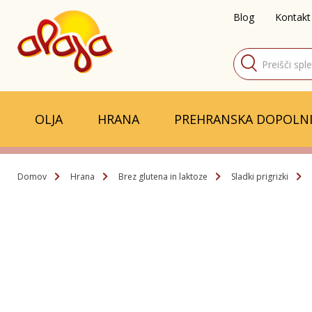
Blog
Kontakt
Products
search
OLJA
HRANA
PREHRANSKA DOPOLNI
Domov
Hrana
Brez glutena in laktoze
Sladki prigrizki