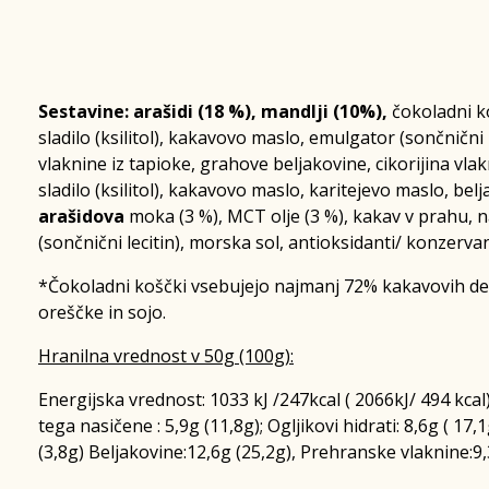
Sestavine: arašidi (18 %), mandlji (10%),
čokoladni k
sladilo (ksilitol), kakavovo maslo, emulgator (sončnični l
vlaknine iz tapioke, grahove beljakovine, cikorijina vlak
sladilo (ksilitol), kakavovo maslo, karitejevo maslo, bel
arašidova
moka (3 %), MCT olje (3 %), kakav v prahu,
(sončnični lecitin), morska sol, antioksidanti/ konzervan
*Čokoladni koščki vsebujejo najmanj 72% kakavovih de
oreščke in sojo.
Hranilna vrednost v 50g (100g):
Energijska vrednost: 1033 kJ /247kcal ( 2066kJ/ 494 kcal
tega nasičene : 5,9g (11,8g); Ogljikovi hidrati: 8,6g ( 17,
(3,8g) Beljakovine:12,6g (25,2g), Prehranske vlaknine:9,3