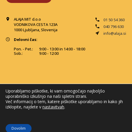
ALAJA MIT d.o.o
01 50 54 360
VODNIKOVA CESTA 123A
040 796 630
1000 Ljubljana, Slovenija
info@alaja.si
Delovni čas:
Pon. - Pet.:
9:00 - 13:00 in 14:00 - 18:00
Sob.:
9:00 - 12:00
Uporabljamo piškotke, ki vam omogočajo najboljšo
uporabniško izkušnjo na naši spletni strani.
Več informacij o tem, katere piškotke uporabljamo in kako jih
izklopite, najdete v
nastavitvah
.
© 2026 Alaja MIT. Vse pravice pridržane
Dovolim
Izdelava spletne trgovine