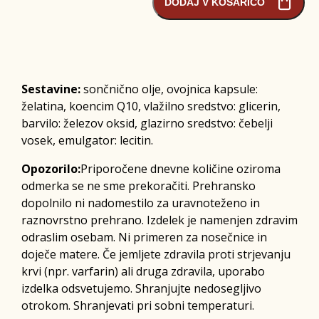
DODAJ V KOŠARICO
Sestavine:
sončnično olje, ovojnica kapsule:
želatina, koencim Q10, vlažilno sredstvo: glicerin,
barvilo: železov oksid, glazirno sredstvo: čebelji
vosek, emulgator: lecitin.
Opozorilo:
Priporočene dnevne količine oziroma
odmerka se ne sme prekoračiti. Prehransko
dopolnilo ni nadomestilo za uravnoteženo in
raznovrstno prehrano. Izdelek je namenjen zdravim
odraslim osebam. Ni primeren za nosečnice in
doječe matere. Če jemljete zdravila proti strjevanju
krvi (npr. varfarin) ali druga zdravila, uporabo
izdelka odsvetujemo. Shranjujte nedosegljivo
otrokom. Shranjevati pri sobni temperaturi.