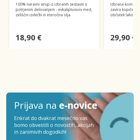
100% naravni sirup iz izbranih sestavin s
Izbrana kombinac
potrjenim delovanjem - evkaliptusvov med,
zavira kopičenj
zeliščni izvlečki in eteročna olja.
občutek lakote i
18,90 €
29,90 €
Prijava na
e-novice
Enkrat do dvakrat mesečno vas
bomo obvestili o novostih, akcijah
in zanimivih dogodkih!