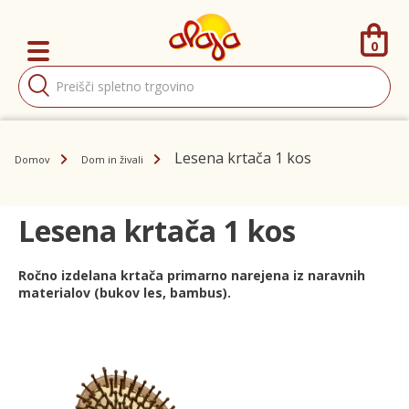
0
Products
search
Lesena krtača 1 kos
Domov
Dom in živali
Lesena krtača 1 kos
Ročno izdelana krtača primarno narejena iz naravnih
materialov (bukov les, bambus).