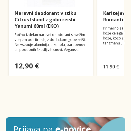
Naravni deodorant v stiku
Karitejevo 
Citrus Island z gobo reishi
Romantic L
Yanumi 60ml (EKO)
Primerno za inte
kože celega tele
Ročno izdelan naravni deodorant s svežim
kože, kožo ščiti
vonjem po citrusih, z dodatkom gobe reiši.
ter zmanjšuje dr
Ne vsebuje aluminija, alkohola, parabenov
ali podobnih škodljivih snovi. Veganski.
12,90 €
11,90 €
Prijava na
e-novice