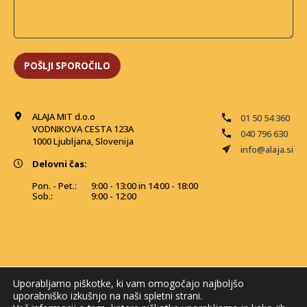
ALAJA MIT d.o.o
01 50 54 360
VODNIKOVA CESTA 123A
040 796 630
1000 Ljubljana, Slovenija
info@alaja.si
Delovni čas:
Pon. - Pet.:
9:00 - 13:00 in 14:00 - 18:00
Sob.:
9:00 - 12:00
Uporabljamo piškotke, ki vam omogočajo najboljšo
uporabniško izkušnjo na naši spletni strani.