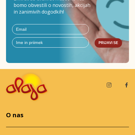
bomo obvestili o novostih, akcijah
in zanimivih dogodkih!
PRIJAVI SE
O nas