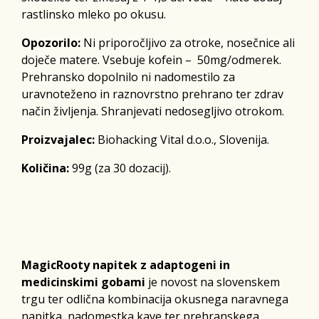
rastlinsko mleko po okusu.
Opozorilo:
Ni priporočljivo za otroke, nosečnice ali
doječe matere. Vsebuje kofein – 50mg/odmerek.
Prehransko dopolnilo ni nadomestilo za
uravnoteženo in raznovrstno prehrano ter zdrav
način življenja. Shranjevati nedosegljivo otrokom.
Proizvajalec:
Biohacking Vital d.o.o., Slovenija.
Količina:
99g (za 30 dozacij).
MagicRooty napitek z adaptogeni in
medicinskimi gobami
je novost na slovenskem
trgu ter odlična kombinacija okusnega naravnega
napitka, nadomestka kave ter prehranskega