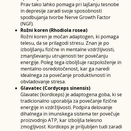
Prav tako lahko pomaga pri lajšanju tesnobe
in depresije zaradi svoje sposobnosti
spodbujanja tvorbe Nerve Growth Factor
(NGF).
Rožni koren (Rhodiola rosea)
Rožni koren je močan adaptogen, ki pomaga
telesu, da se prilagodi stresu. Znan je po
izboljšanju fizične in mentalne vzdržljivosti,
zmanjševanju utrujenosti ter povečanju
energije. Poleg tega izboljšuje razpoloženje in
mentalno osredotočenost, kar ga naredi
idealnega za povečanje produktivnosti in
obvladovanje stresa.
Glavatec (Cordyceps sinensis)
Glavatec (kordiceps) je adaptogena goba, ki se
tradicionalno uporablja za povečanje fizične
energije in vzdržljivosti. Podpira delovanje
dihalnega in imunskega sistema ter povečuje
proizvodnjo ATP, kar izboljša telesno
zmogljivost. Kordiceps je priljubljen tudi zaradi