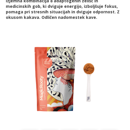
Izjemna kombinacija 8 adaptogenih zelišč in
medicinskih gob, ki dviguje energijo, izboljšuje fokus,
pomaga pri stresnih situacijah in dviguje odpornost. Z
okusom kakava. Odličen nadomestek kave.