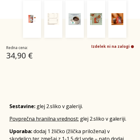
Izdelek ni na zalogi
Redna cena:
34,90 €
Sestavine:
glej 2.sliko v galeriji.
Povprečna hranilna vrednost:
glej 2.sliko v galeriji.
Uporaba:
dodaj 1 žličko (žlička priložena) v
skodelico ter zmešaj z 1-1,5 dcl vode – nato dodaj