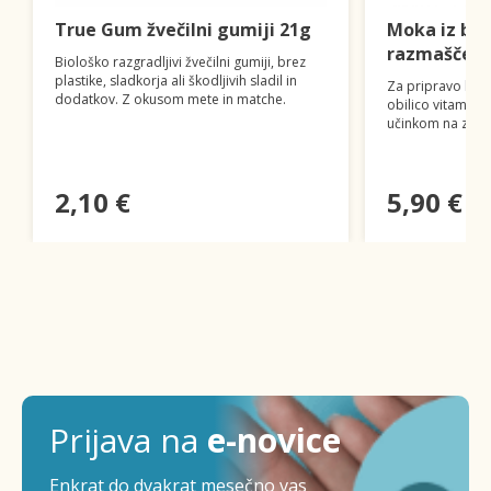
True Gum žvečilni gumiji 21g
Moka iz bu
razmaščena
Biološko razgradljivi žvečilni gumiji, brez
plastike, sladkorja ali škodljivih sladil in
Za pripravo kruha
dodatkov. Z okusom mete in matche.
obilico vitamino
učinkom na zdra
2,10 €
5,90 €
Prijava na
e-novice
Enkrat do dvakrat mesečno vas