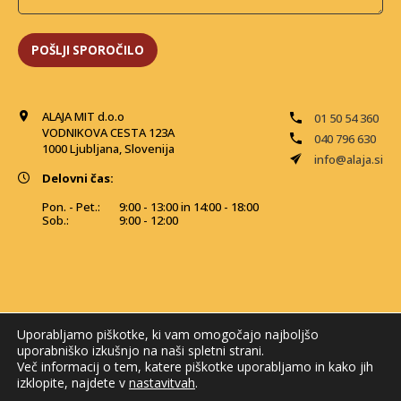
ALAJA MIT d.o.o
01 50 54 360
VODNIKOVA CESTA 123A
040 796 630
1000 Ljubljana, Slovenija
info@alaja.si
Delovni čas:
Pon. - Pet.:
9:00 - 13:00 in 14:00 - 18:00
Sob.:
9:00 - 12:00
Uporabljamo piškotke, ki vam omogočajo najboljšo
uporabniško izkušnjo na naši spletni strani.
Več informacij o tem, katere piškotke uporabljamo in kako jih
izklopite, najdete v
nastavitvah
.