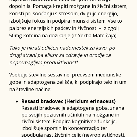
dopolnila. Pomaga krepiti možgane in živčni sistem,
koristi pri soočanju s stresom, dviguje energijo,
izboljšuje fokus in podpira imunski sistem. Vse to
pa brez energijskih padcev in živčnosti – z zgolj
50mg kofeina na doziranje (iz Yerba Mate čaja).
Tako je hkrati odličen nadomestek za kavo, po
drugi strani pa eliksir za zdravje in orodje za
nepremagljivo produktivnost!
Vsebuje številne sestavine, predvsem medicinske
gobe in adaptogena zelišča, ki podpirajo telo in um
na številne načine:
Resasti bradovec (Hericium erinaceus)
Resasti bradovec je adaptogena goba, znana
po svojih pozitivnih učinkih na možgane in
živčni sistem. Podpira kognitivne funkcije,
izboljšuje spomin in koncentracijo ter
spodbuja rast živčnih celic (nevroplastičnost).