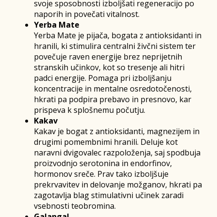
svoje sposobnosti izboljšati regeneracijo po
naporih in povečati vitalnost.
Yerba Mate
Yerba Mate je pijača, bogata z antioksidanti in
hranili, ki stimulira centralni živčni sistem ter
povečuje raven energije brez neprijetnih
stranskih učinkov, kot so tresenje ali hitri
padci energije. Pomaga pri izboljšanju
koncentracije in mentalne osredotočenosti,
hkrati pa podpira prebavo in presnovo, kar
prispeva k splošnemu počutju.
Kakav
Kakav je bogat z antioksidanti, magnezijem in
drugimi pomembnimi hranili. Deluje kot
naravni dvigovalec razpoloženja, saj spodbuja
proizvodnjo serotonina in endorfinov,
hormonov sreče. Prav tako izboljšuje
prekrvavitev in delovanje možganov, hkrati pa
zagotavlja blag stimulativni učinek zaradi
vsebnosti teobromina.
Galangal