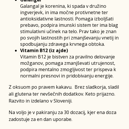
Galangal je korenina, ki spada v družino
ingverjevk, in ima močne protivnetne ter
antioksidativne lastnosti. Pomaga izboljšati
prebavo, podpira imunski sistem ter ima blag
stimulativni učinek na telo. Prav tako je znan
po svojih lastnostih pri zmanjševanju vnetij in
spodbujanju zdravega krvnega obtoka.
Vitamin B12 (iz ajde)
Vitamin B12 je bistven za pravilno delovanje
možganov, pomaga zmanjševati utrujenost,
podpira mentalno zmogljivost ter prispeva k
normalni presnovi in pridobivanju energije.
Z oksuom po pravem kakavu. Brez sladkorja, sladil
ali glutena ter nevšečnih dodatkov. Keto prijazno.
Razvito in izdelano v Sloveniji.
Na voljo je v pakiranju za 30 dozacij, kjer ena doza
zadostuje za en dan uporabe.