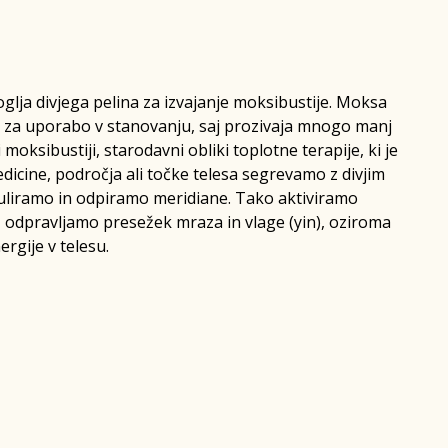
 oglja divjega pelina za izvajanje moksibustije. Moksa
a za uporabo v stanovanju, saj prozivaja mnogo manj
oksibustiji, starodavni obliki toplotne terapije, ki je
edicine, področja ali točke telesa segrevamo z divjim
muliramo in odpiramo meridiane. Tako aktiviramo
, odpravljamo presežek mraza in vlage (yin), oziroma
rgije v telesu.