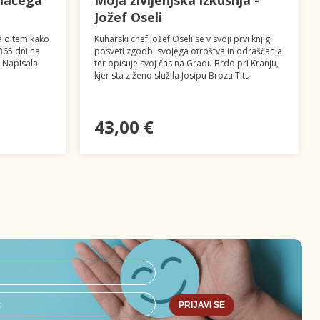
omačega
Moja življenjska izkušnja -
Jožef Oseli
ja o tem kako
Kuharski chef Jožef Oseli se v svoji prvi knjigi
365 dni na
posveti zgodbi svojega otroštva in odraščanja
. Napisala
ter opisuje svoj čas na Gradu Brdo pri Kranju,
kjer sta z ženo služila Josipu Brozu Titu.
43,00 €
PRIJAVI SE