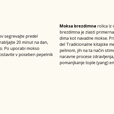
Moksa brezdimna
rolica iz
brezdimna je zlasti primern
rov segrevajte predel
dima kot navadne mokse. Pri m
rabljajte 20 minut na dan,
del Tradicionalne kitajske m
ino. Po uporabi mokso
pelinom, jih na ta način sti
postavite v poseben pepelnik
naravne procese zdravljenja
pomanjkanje tople (yang) ene