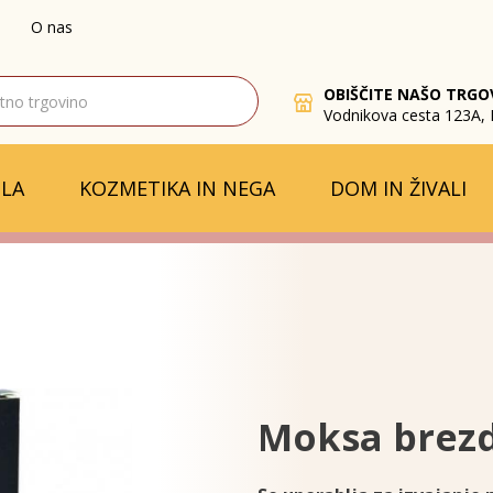
O nas
OBIŠČITE NAŠO TRGO
Vodnikova cesta 123A, 
LA
KOZMETIKA IN NEGA
DOM IN ŽIVALI
Moksa brez