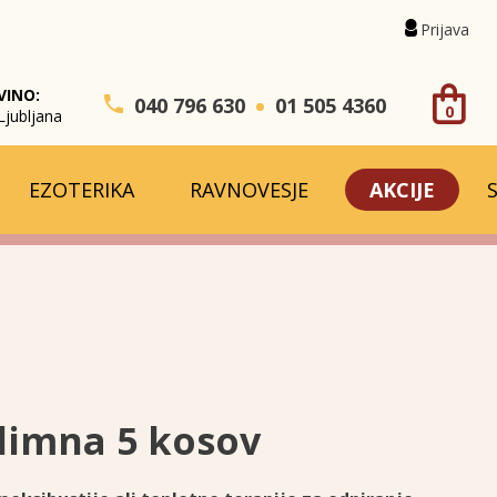
Prijava
VINO:
040 796 630
01 505 4360
0
Ljubljana
EZOTERIKA
RAVNOVESJE
AKCIJE
dimna 5 kosov