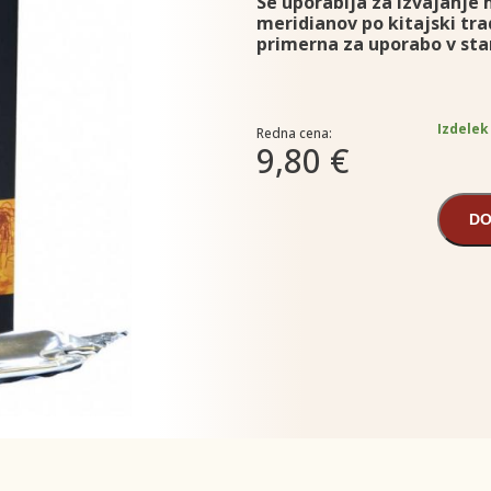
Se uporablja za izvajanje 
meridianov po kitajski tra
primerna za uporabo v sta
Izdelek
Redna cena:
9,80 €
DO