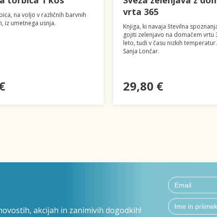
a torbica 1 kos
Sveža zelenjava z d
vrta 365
ica, na voljo v različnih barvnih
, iz umetnega usnja.
Knjiga, ki navaja številna spoznan
gojiti zelenjavo na domačem vrtu 
leto, tudi v času nizkih temperatur
Sanja Lončar.
€
29,80 €
ovostih, akcijah in zanimivih dogodkih!