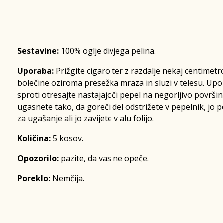
Sestavine:
100% oglje divjega pelina.
Uporaba:
Prižgite cigaro ter z razdalje nekaj centimet
bolečine oziroma presežka mraza in sluzi v telesu. Upo
sproti otresajte nastajajoči pepel na negorljivo površ
ugasnete tako, da goreči del odstrižete v pepelnik, jo 
za ugašanje ali jo zavijete v alu folijo.
Količina:
5 kosov.
Opozorilo:
pazite, da vas ne opeče.
Poreklo:
Nemčija.