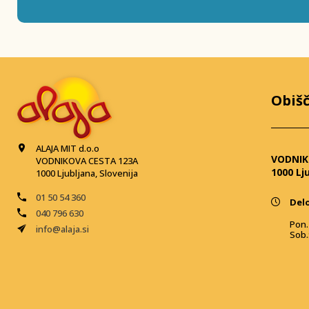
Obišč
ALAJA MIT d.o.o
VODNIK
VODNIKOVA CESTA 123A
1000 Lj
1000 Ljubljana, Slovenija
01 50 54 360
Delo
040 796 630
Pon. 
info@alaja.si
Sob.