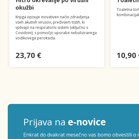
Hitro okrevanje po virusni
Toaletn
okužbi
Toaletna torb
kombinacijah
Knjiga opisuje inovativen način zdravljenja
vseh akutnih virusov, predvsem tistih, ki
vplivajo na respiratorni sistem (vključno s
Covidom), s pomočjo uporabe nebuliziranega
vodikovega peroksida.
23,70 €
10,90 
Prijava na
e-novice
Enkrat do dvakrat mesečno vas bomo obvestili o n