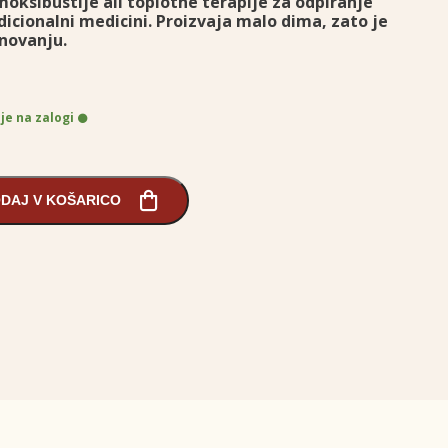
moksibustije ali toplotne terapije za odpiranje
dicionalni medicini. Proizvaja malo dima, zato je
novanju.
 je na zalogi
DAJ V KOŠARICO