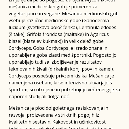
mešanica medicinskih gob je primeren za
vegetarijance in vegane. Mešanica medicinskih gob
vsebuje različne medicinske gobe (Ganoderma
lucidum (svetlikava pološčenka), Lentinula edodes
(šitake), Grifola frondosa (maitake) in Agaricus
blazei (blazejev kukmak)) in velik delež gobe
Cordyceps. Goba Cordyceps je izredo znana in
uporabljena goba zlasti med športniki. Pogosto jo
uporabljajo tudi za izboljševanje rezultatov
tekmovalnih živali (dirkalnih konj, psov in kamel).
Cordyceps pospešuje privzem kisika. Mešanica je
namenjena osebam, ki se intenzivno ukvarjajo s
športom, so utrujene in potrebujejo več energije za
naporen študij ali dolga noč.
Mešanica je plod dolgoletnega raziskovanja in
razvoja, proizvedena v striktnih pogojih iz
kvalitetnih sestavin. Kakovost in učinkovitost
izdelka zagotavljajo številni športniki, ki si z njim