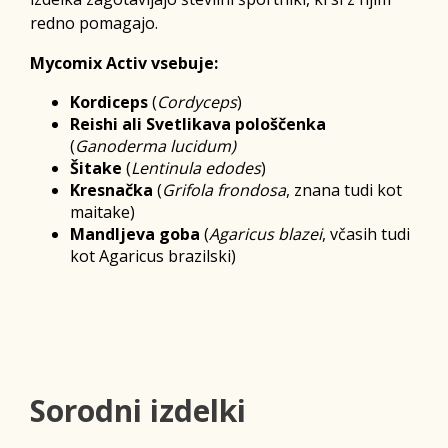
redno pomagajo.
Mycomix Activ vsebuje:
Kordiceps
(
Cordyceps
)
Reishi ali Svetlikava
pološčenka
(
Ganoderma
lucidum)
Šitake
(
Lentinula
edodes
)
Kresnačka
(
Grifola
frondosa
,
znana
tudi
kot
maitake)
Mandljeva
goba
(
Agaricus
blazei
,
včasih
tudi
kot
Agaricus
brazilski)
Sorodni izdelki