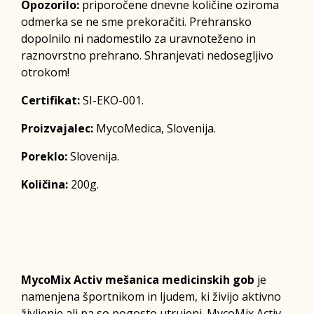
Opozorilo:
priporočene dnevne količine oziroma
odmerka se ne sme prekoračiti. Prehransko
dopolnilo ni nadomestilo za uravnoteženo in
raznovrstno prehrano. Shranjevati nedosegljivo
otrokom!
Certifikat:
SI-EKO-001.
Proizvajalec:
MycoMedica, Slovenija.
Poreklo:
Slovenija.
Količina:
200g.
MycoMix Activ mešanica medicinskih gob
je
namenjena športnikom in ljudem, ki živijo aktivno
življenje ali pa so pogosto utrujeni. MycoMix Activ