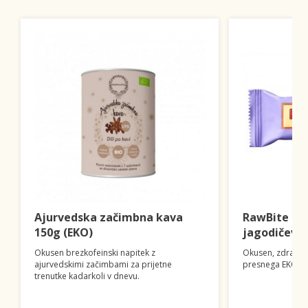
Ajurvedska začimbna kava
RawBite ploš
150g (EKO)
jagodičevje
Okusen brezkofeinski napitek z
Okusen, zdrav in 
ajurvedskimi začimbami za prijetne
presnega EKO sa
trenutke kadarkoli v dnevu.