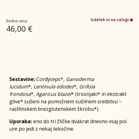
Izdelek ni na zalogi
Redna cena:
46,00 €
Sestavine:
Cordyceps*,
Ganoderma
lucidum
*,
Lentinula edodes
*,
Grifola
frondosa
*,
Agaricus blazei
* (trosnjaki* in ekstrakt
glive* sušeni na pomožnem sušilnem sredstvu –
rastlinskem brezglutenskem škrobu*).
Uporaba:
eno do tri žličke dvakrat dnevno vsaj pol
ure po jedi z nekaj tekočine.