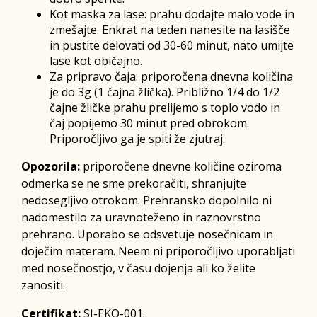
Kot maska za lase: prahu dodajte malo vode in
zmešajte. Enkrat na teden nanesite na lasišče
in pustite delovati od 30-60 minut, nato umijte
lase kot običajno.
Za pripravo čaja: priporočena dnevna količina
je do 3g (1 čajna žlička). Približno 1/4 do 1/2
čajne žličke prahu prelijemo s toplo vodo in
čaj popijemo 30 minut pred obrokom.
Priporočljivo ga je spiti že zjutraj.
Opozorila:
priporočene dnevne količine oziroma
odmerka se ne sme prekoračiti, shranjujte
nedosegljivo otrokom. Prehransko dopolnilo ni
nadomestilo za uravnoteženo in raznovrstno
prehrano. Uporabo se odsvetuje nosečnicam in
doječim materam. Neem ni priporočljivo uporabljati
med nosečnostjo, v času dojenja ali ko želite
zanositi.
Certifikat:
SI-EKO-001.