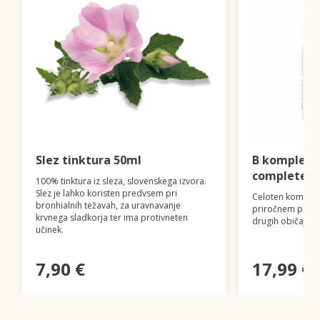
Slez tinktura 50ml
B kompleks 
complete 2
100% tinktura iz sleza, slovenskega izvora.
Slez je lahko koristen predvsem pri
Celoten komplek
bronhialnih težavah, za uravnavanje
priročnem pršilu
krvnega sladkorja ter ima protivneten
drugih običajnih
učinek.
7,90 €
17,99 €