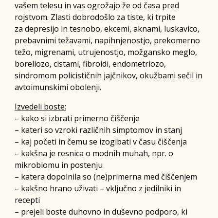
vašem telesu in vas ogrožajo že od časa pred
rojstvom. Zlasti dobrodošlo za tiste, ki trpite
za depresijo in tesnobo, ekcemi, aknami, luskavico,
prebavnimi težavami, napihnjenostjo, prekomerno
težo, migrenami, utrujenostjo, možgansko meglo,
boreliozo, cistami, fibroidi, endometriozo,
sindromom policističnih jajčnikov, okužbami sečil in
avtoimunskimi obolenji.
Izvedeli boste:
– kako si izbrati primerno čiščenje
– kateri so vzroki različnih simptomov in stanj
– kaj početi in čemu se izogibati v času čiščenja
– kakšna je resnica o modnih muhah, npr. o
mikrobiomu in postenju
– katera dopolnila so (ne)primerna med čiščenjem
– kakšno hrano uživati – vključno z jedilniki in
recepti
– prejeli boste duhovno in duševno podporo, ki