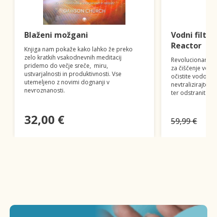
Blaženi možgani
Vodni filter
Reactor
Knjiga nam pokaže kako lahko že preko
zelo kratkih vsakodnevnih meditacij
Revolucionaren f
pridemo do večje sreče, miru,
za čiščenje vode
ustvarjalnosti in produktivnosti. Vse
očistite vodo, o
utemeljeno z novimi dognanji v
nevtralizirajte n
nevroznanosti.
ter odstranite te
32,00 €
59,99 €