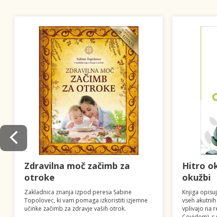
Zdravilna moč začimb za
Hitro o
otroke
okužbi
Zakladnica znanja izpod peresa Sabine
Knjiga opisuj
Topolovec, ki vam pomaga izkoristiti izjemne
vseh akutnih 
učinke začimb za zdravje vaših otrok.
vplivajo na r
Covidom), s