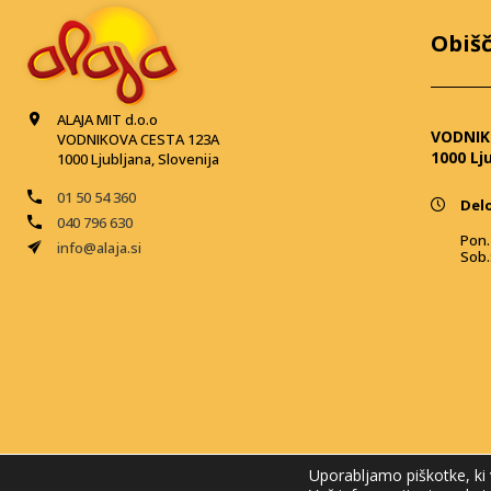
Obišč
ALAJA MIT d.o.o
VODNIK
VODNIKOVA CESTA 123A
1000 Lj
1000 Ljubljana, Slovenija
01 50 54 360
Delo
040 796 630
Pon. 
info@alaja.si
Sob.
Uporabljamo piškotke, ki 