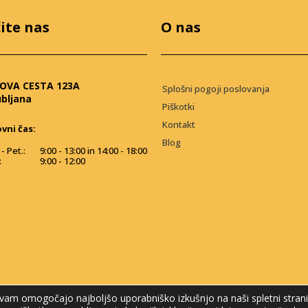
ite nas
O nas
OVA CESTA 123A
Splošni pogoji poslovanja
ubljana
Piškotki
Kontakt
vni čas:
Blog
- Pet.:
9:00 - 13:00 in 14:00 - 18:00
:
9:00 - 12:00
vam omogočajo najboljšo uporabniško izkušnjo na naši spletni strani