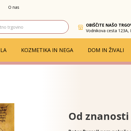
O nas
OBIŠČITE NAŠO TRGO
Vodnikova cesta 123A, 
LA
KOZMETIKA IN NEGA
DOM IN ŽIVALI
Od znanosti