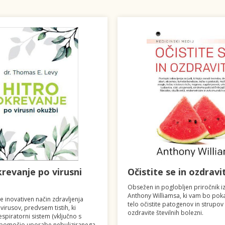
krevanje po virusni
Očistite se in ozdravi
Obsežen in poglobljen priročnik 
Anthony Williamsa, ki vam bo pok
e inovativen način zdravljenja
telo očistite patogenov in strupov 
virusov, predvsem tistih, ki
ozdravite številnih bolezni.
espiratorni sistem (vključno s
 pomočjo uporabe nebuliziranega