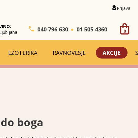
Prijava
VINO:
040 796 630
01 505 4360
0
Ljubljana
EZOTERIKA
RAVNOVESJE
AKCIJE
 do boga