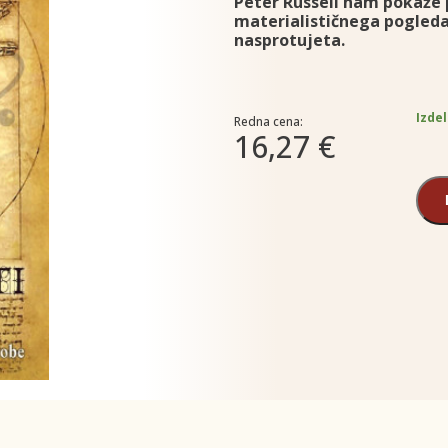
Peter Russell nam pokaže 
materialističnega pogleda
nasprotujeta.
Izdel
Redna cena:
16,27 €