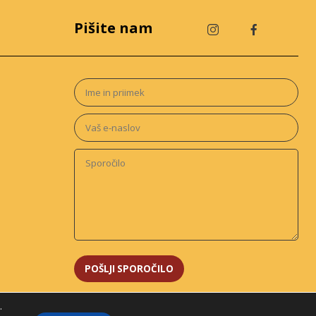
Pišite nam
.