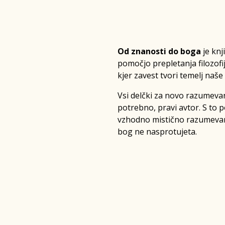
Od znanosti do boga
je knj
pomočjo prepletanja filozofij
kjer zavest tvori temelj naše 
Vsi delčki za novo razumevanj
potrebno, pravi avtor. S to 
vzhodno mistično razumevan
bog ne nasprotujeta.