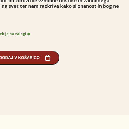
pot do združitve vzhodne mistike in zahodnega
 na svet ter nam razkriva kako si znanost in bog ne
ek je na zalogi
DODAJ V KOŠARICO