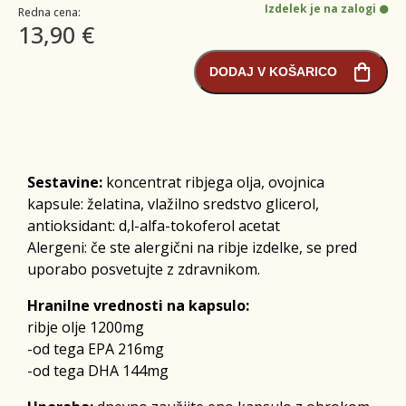
Izdelek je na zalogi
Redna cena:
13,90 €
DODAJ V KOŠARICO
Sestavine:
koncentrat ribjega olja, ovojnica
kapsule: želatina, vlažilno sredstvo glicerol,
antioksidant: d,l-alfa-tokoferol acetat
Alergeni: če ste alergični na ribje izdelke, se pred
uporabo posvetujte z zdravnikom.
Hranilne vrednosti na kapsulo:
ribje olje 1200mg
-od tega EPA 216mg
-od tega DHA 144mg