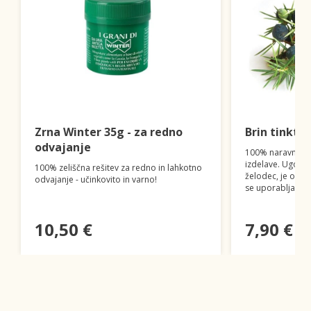
Zrna Winter 35g - za redno
Brin tinktu
odvajanje
100% naravna tin
izdelave. Ugodno
100% zeliščna rešitev za redno in lahkotno
želodec, je odlič
odvajanje - učinkovito in varno!
se uporablja pri
10,50 €
7,90 €