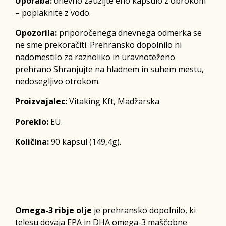
Uporaba:
dnevno zaužijte eno kapsulo z obrokom
– poplaknite z vodo.
Opozorila:
priporočenega dnevnega odmerka se
ne sme prekoračiti. Prehransko dopolnilo ni
nadomestilo za raznoliko in uravnoteženo
prehrano Shranjujte na hladnem in suhem mestu,
nedosegljivo otrokom.
Proizvajalec:
Vitaking Kft, Madžarska
Poreklo:
EU.
Količina:
90 kapsul (149,4g).
Omega-3 ribje olje
je prehransko dopolnilo, ki
telesu dovaja EPA in DHA omega-3 maščobne