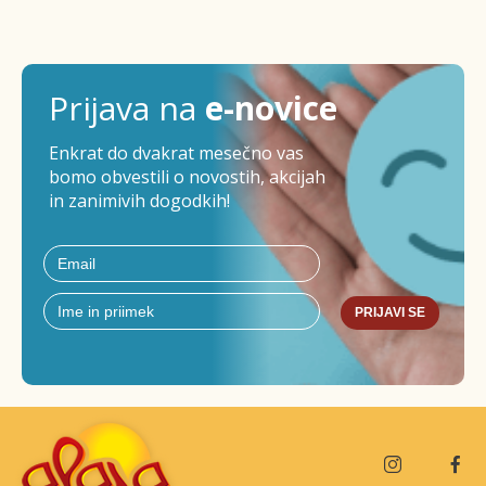
Prijava na
e-novice
Enkrat do dvakrat mesečno vas
bomo obvestili o novostih, akcijah
in zanimivih dogodkih!
PRIJAVI SE