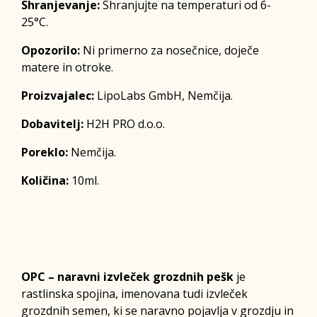
Shranjevanje:
Shranjujte na temperaturi od 6-
25°C.
Opozorilo:
Ni primerno za nosečnice, doječe
matere in otroke.
Proizvajalec:
LipoLabs GmbH, Nemčija.
Dobavitelj:
H2H PRO d.o.o.
Poreklo:
Nemčija.
Količina:
10ml.
OPC – naravni izvleček grozdnih pešk
je
rastlinska spojina, imenovana tudi izvleček
grozdnih semen, ki se naravno pojavlja v grozdju in