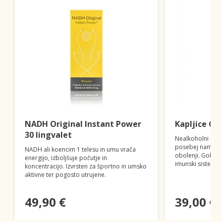
NADH Original Instant Power
Kapljice Go
30 lingvalet
Nealkoholni izvl
posebej namenjen
NADH ali koencim 1 telesu in umu vrača
obolenji. Gobe, k
energijo, izboljšuje počutje in
imunski sistem.
koncentracijo. Izvrsten za športno in umsko
aktivne ter pogosto utrujene.
49,90 €
39,00 €