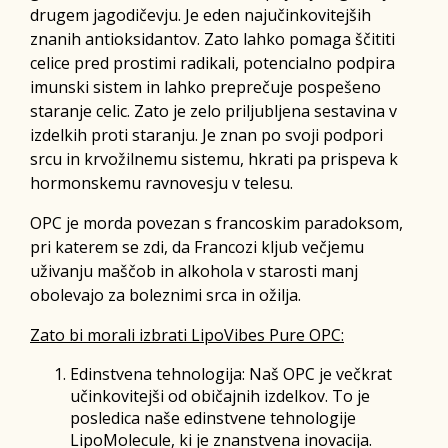
drugem jagodičevju. Je eden najučinkovitejših
znanih antioksidantov. Zato lahko pomaga ščititi
celice pred prostimi radikali, potencialno podpira
imunski sistem in lahko preprečuje pospešeno
staranje celic. Zato je zelo priljubljena sestavina v
izdelkih proti staranju. Je znan po svoji podpori
srcu in krvožilnemu sistemu, hkrati pa prispeva k
hormonskemu ravnovesju v telesu.
OPC je morda povezan s francoskim paradoksom,
pri katerem se zdi, da Francozi kljub večjemu
uživanju maščob in alkohola v starosti manj
obolevajo za boleznimi srca in ožilja.
Zato bi morali izbrati LipoVibes Pure OPC:
Edinstvena tehnologija: Naš OPC je večkrat
učinkovitejši od običajnih izdelkov. To je
posledica naše edinstvene tehnologije
LipoMolecule, ki je znanstvena inovacija.