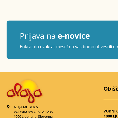
Prijava na
e-novice
Enkrat do dvakrat mesečno vas bomo obvestili o n
Obišč
ALAJA MIT d.o.o
VODNIK
VODNIKOVA CESTA 123A
1000 Lj
1000 Ljubljana, Slovenija