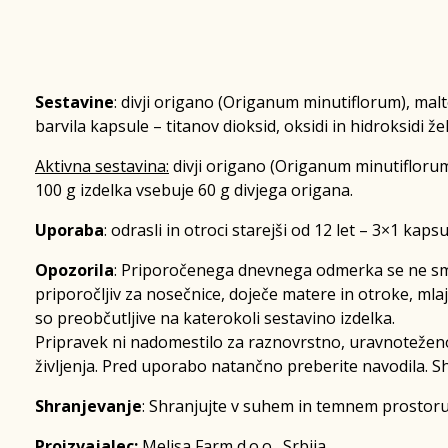
Sestavine
: divji origano (Origanum minutiflorum), malt
barvila kapsule – titanov dioksid, oksidi in hidroksidi že
Aktivna sestavina:
divji origano (Origanum minutifloru
100 g izdelka vsebuje 60 g divjega origana.
Uporaba
: odrasli in otroci starejši od 12 let – 3×1 kap
Opozorila
: Priporočenega dnevnega odmerka se ne sme
priporočljiv za nosečnice, doječe matere in otroke, mlajš
so preobčutljive na katerokoli sestavino izdelka.
Pripravek ni nadomestilo za raznovrstno, uravnotežen
življenja. Pred uporabo natančno preberite navodila. S
Shranjevanje
: Shranjujte v suhem in temnem prostoru
Proizvajalec:
Melisa Farm d.o.o., Srbija.