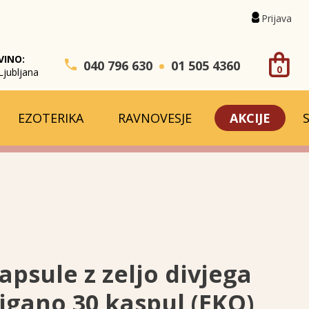
Prijava
VINO:
040 796 630
01 505 4360
0
Ljubljana
EZOTERIKA
RAVNOVESJE
AKCIJE
psule z zeljo divjega
igano 30 kaspul (EKO)