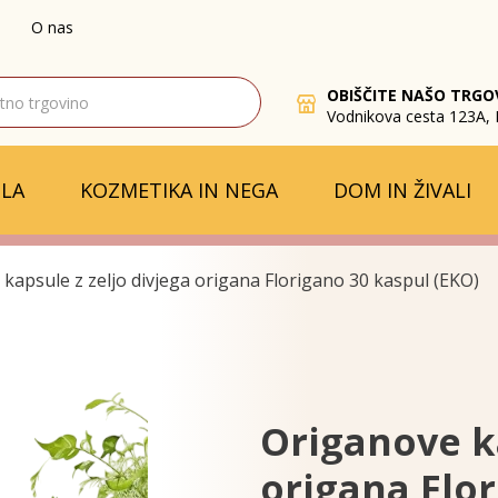
O nas
OBIŠČITE NAŠO TRGO
Vodnikova cesta 123A, 
LA
KOZMETIKA IN NEGA
DOM IN ŽIVALI
kapsule z zeljo divjega origana Florigano 30 kaspul (EKO)
Origanove ka
origana Flor