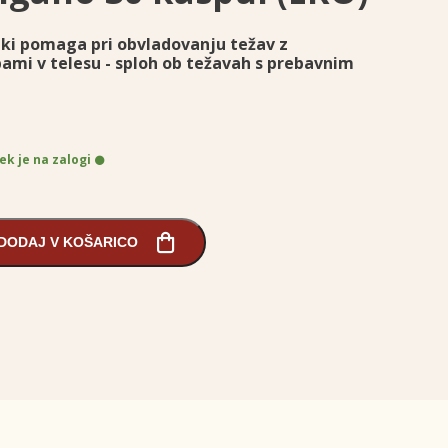
u, ki pomaga pri obvladovanju težav z
mi v telesu - sploh ob težavah s prebavnim
ek je na zalogi
DODAJ V KOŠARICO