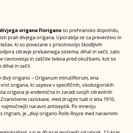
 divjega origana Florigano
so prehransko dopolnilo,
isti prah divjega origana. Uporablja se za preventivo in
ežav, ki so povezane s prisotnostjo škodljivih
dpira zdravje prebavnega sistema, dihal in sečil, zato
je ravnovesja in zaščite telesa pred okužbami, kot so
 dihal in sečil.
e divji origano – Origanum minutiflorum, ena
vrst origana, ki uspeva v specifičnih, visokogorskih
sta origana je endemična in zaradi svojih zdravilnih
. Znanstvene raziskave, med drugim tudi iz leta 1910,
no najmočnejši naravni antiseptik. Po mnenju
ss Ingram, je „divji origano Rolls Royce med naravnimi
ntioksidant, saj je 40-krat močnejši od jabolk, 12-krat