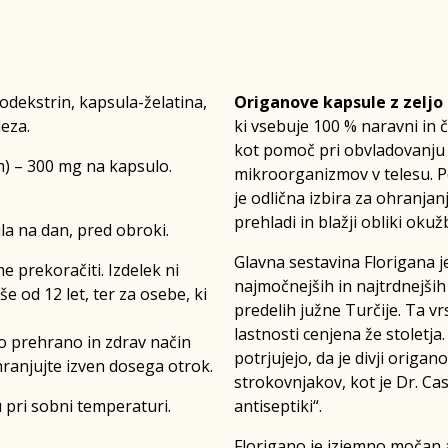
odekstrin, kapsula-želatina,
Origanove kapsule z zeljo
leza.
ki vsebuje 100 % naravni in č
kot pomoč pri obvladovanju t
m) – 300 mg na kapsulo.
mikroorganizmov v telesu. Po
je odlična izbira za ohranjan
prehladi in blažji obliki okužb
sula na dan, pred obroki.
Glavna sestavina Florigana j
 prekoračiti. Izdelek ni
najmočnejših in najtrdnejših 
e od 12 let, ter za osebe, ki
predelih južne Turčije. Ta vr
lastnosti cenjena že stoletja
o prehrano in zdrav način
potrjujejo, da je divji origa
hranjujte izven dosega otrok.
strokovnjakov, kot je Dr. Ca
 pri sobni temperaturi.
antiseptiki“.
Florigano je izjemno močan a