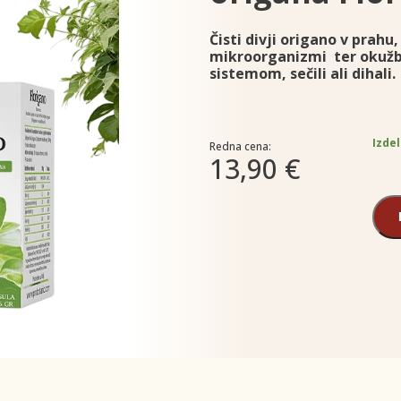
Čisti divji origano v prah
mikroorganizmi ter okužba
sistemom, sečili ali dihali.
Izdel
Redna cena:
13,90 €