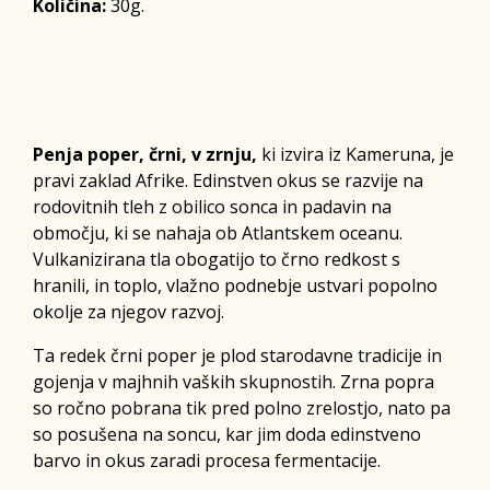
Količina:
30g.
Penja poper, črni, v zrnju,
ki izvira iz Kameruna, je
pravi zaklad Afrike. Edinstven okus se razvije na
rodovitnih tleh z obilico sonca in padavin na
območju, ki se nahaja ob Atlantskem oceanu.
Vulkanizirana tla obogatijo to črno redkost s
hranili, in toplo, vlažno podnebje ustvari popolno
okolje za njegov razvoj.
Ta redek črni poper je plod starodavne tradicije in
gojenja v majhnih vaških skupnostih. Zrna popra
so ročno pobrana tik pred polno zrelostjo, nato pa
so posušena na soncu, kar jim doda edinstveno
barvo in okus zaradi procesa fermentacije.