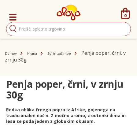
0
Products
search
Penja poper, črni, v
Domov
Hrana
Sol in začimbe
zrnju 30g
Penja poper, črni, v zrnju
30g
Redka oblika črnega popra iz Afrike, gojenega na
tradicionalen način. Z močno aromo, z odtenki dima in
lesa se poda jedem z globokim okusom.