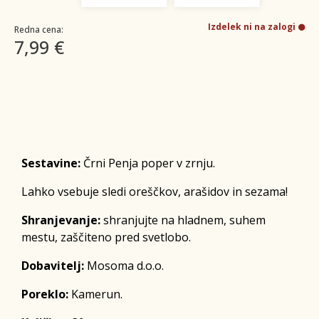
Izdelek ni na zalogi
Redna cena:
7,99 €
Sestavine:
Črni Penja poper v zrnju.
Lahko vsebuje sledi oreščkov, arašidov in sezama!
Shranjevanje:
shranjujte na hladnem, suhem
mestu, zaščiteno pred svetlobo.
Dobavitelj:
Mosoma d.o.o.
Poreklo:
Kamerun.