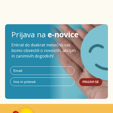
Prijava na
e-novice
Enkrat do dvakrat mesečno vas
bomo obvestili o novostih, akcijah
in zanimivih dogodkih!
PRIJAVI SE