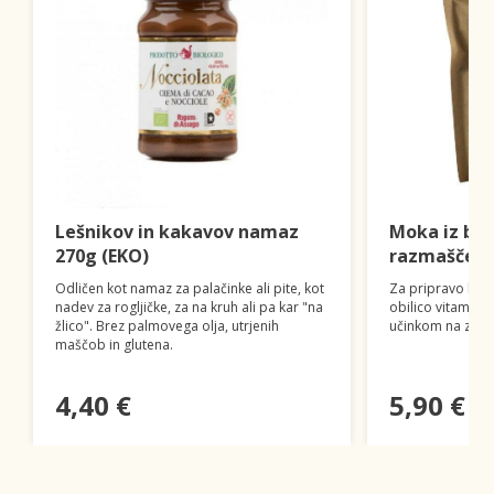
Lešnikov in kakavov namaz
Moka iz bu
270g (EKO)
razmaščena
Odličen kot namaz za palačinke ali pite, kot
Za pripravo kruha
nadev za rogljičke, za na kruh ali pa kar "na
obilico vitamino
žlico". Brez palmovega olja, utrjenih
učinkom na zdra
maščob in glutena.
4,40 €
5,90 €