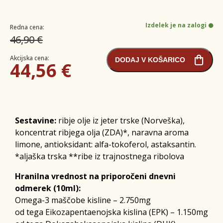
Izdelek je na zalogi
Redna cena:
46,90 €
Akcijska cena:
DODAJ V KOŠARICO
44,56 €
Sestavine:
ribje olje iz jeter trske (Norveška),
koncentrat ribjega olja (ZDA)*, naravna aroma
limone, antioksidant: alfa-tokoferol, astaksantin.
*aljaška trska **ribe iz trajnostnega ribolova
Hranilna vrednost na priporočeni dnevni
odmerek (10ml):
Omega-3 maščobe kisline – 2.750mg
od tega Eikozapentaenojska kislina (EPK) – 1.150mg