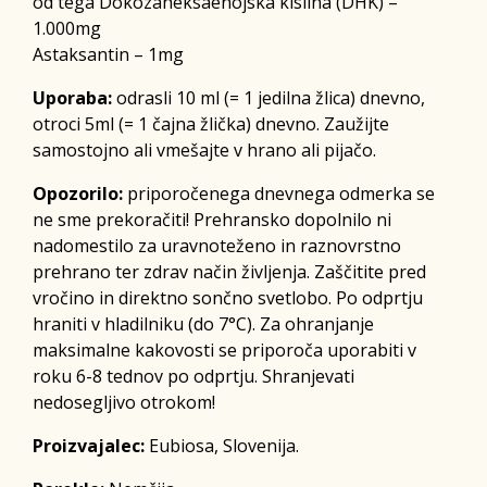
od tega Dokozaheksaenojska kislina (DHK) –
1.000mg
Astaksantin – 1mg
Uporaba:
odrasli 10 ml (= 1 jedilna žlica) dnevno,
otroci 5ml (= 1 čajna žlička) dnevno. Zaužijte
samostojno ali vmešajte v hrano ali pijačo.
Opozorilo:
priporočenega dnevnega odmerka se
ne sme prekoračiti! Prehransko dopolnilo ni
nadomestilo za uravnoteženo in raznovrstno
prehrano ter zdrav način življenja. Zaščitite pred
vročino in direktno sončno svetlobo. Po odprtju
hraniti v hladilniku (do 7°C). Za ohranjanje
maksimalne kakovosti se priporoča uporabiti v
roku 6-8 tednov po odprtju. Shranjevati
nedosegljivo otrokom!
Proizvajalec:
Eubiosa, Slovenija.