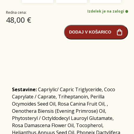
Izdelek je na zalogi
Redna cena:
48,00 €
DODAJ V KOŠARICO
Sestavine:
Capriylic/ Capric Triglyceride, Coco
Caprylate / Caprate, Triheptanoin, Perilla
Ocymoides Seed Oil, Rosa Canina Fruit Oil, ,
Oenothera Biensis (Evening Primrose) Oil,
Phytosteryl / Octyldodecyl Lauroyl Glutamate,
Rosa Damascena Flower Oil, Tocopherol,
Helianthus Annuus Seed Oil, Phoneix Dactylifera