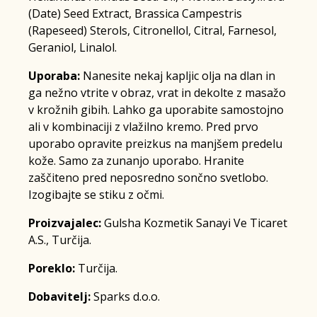
(Date) Seed Extract, Brassica Campestris
(Rapeseed) Sterols, Citronellol, Citral, Farnesol,
Geraniol, Linalol.
Uporaba:
Nanesite nekaj kapljic olja na dlan in
ga nežno vtrite v obraz, vrat in dekolte z masažo
v krožnih gibih. Lahko ga uporabite samostojno
ali v kombinaciji z vlažilno kremo. Pred prvo
uporabo opravite preizkus na manjšem predelu
kože. Samo za zunanjo uporabo. Hranite
zaščiteno pred neposredno sončno svetlobo.
Izogibajte se stiku z očmi.
Proizvajalec:
Gulsha Kozmetik Sanayi Ve Ticaret
A.S., Turčija.
Poreklo:
Turčija.
Dobavitelj:
Sparks d.o.o.