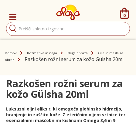
0
Products
search
Domov
Kozmetika in nega
Nega obraza
Olja in masla za
Razkošen rožni serum za kožo Gülsha 20ml
obraz
Razkošen rožni serum za
kožo Gülsha 20ml
Luksuzni oljni eliksir, ki omogoča globinsko hidracijo,
hranjenje in zaščito kože. Z eteričnim oljem vrtnice ter
esencialnimi maščobnimi kislinami Omega 3,6 in 9.