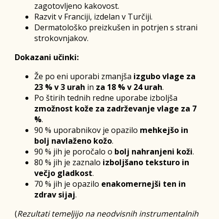
zagotovljeno kakovost.
Razvit v Franciji, izdelan v Turčiji.
Dermatološko preizkušen in potrjen s strani
strokovnjakov.
Dokazani učinki:
Že po eni uporabi zmanjša
izgubo vlage za
23 % v 3 urah
in
za 18 % v 24 urah
.
Po štirih tednih redne uporabe izboljša
zmožnost kože za zadrževanje vlage za 7
%
.
90 % uporabnikov je opazilo
mehkejšo in
bolj navlaženo kožo
.
90 % jih je poročalo o
bolj nahranjeni koži
.
80 % jih je zaznalo
izboljšano teksturo in
večjo gladkost
.
70 % jih je opazilo
enakomernejši ten in
zdrav sijaj
.
(
Rezultati temeljijo na neodvisnih instrumentalnih