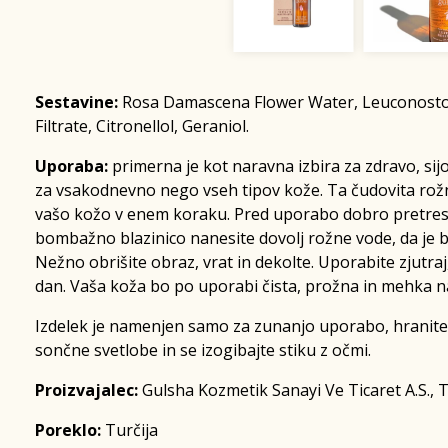
Sestavine:
Rosa Damascena Flower Water, Leuconosto
Filtrate, Citronellol, Geraniol.
Uporaba:
primerna je kot naravna izbira za zdravo, si
za vsakodnevno nego vseh tipov kože. Ta čudovita rožn
vašo kožo v enem koraku. Pred uporabo dobro pretresi
bombažno blazinico nanesite dovolj rožne vode, da je b
Nežno obrišite obraz, vrat in dekolte. Uporabite zjutraj
dan. Vaša koža bo po uporabi čista, prožna in mehka na
Izdelek je namenjen samo za zunanjo uporabo, hranit
sončne svetlobe in se izogibajte stiku z očmi.
Proizvajalec:
Gulsha Kozmetik Sanayi Ve Ticaret A.S., T
Poreklo:
Turčija