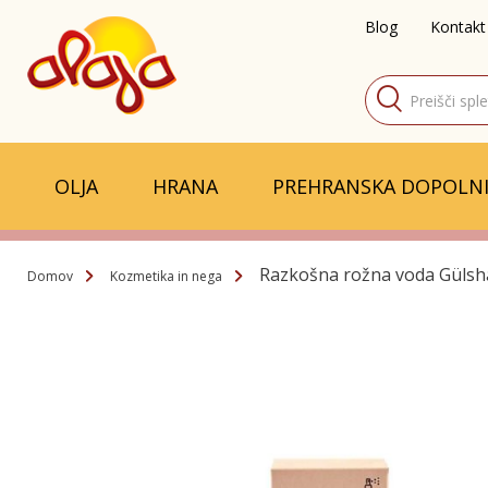
Blog
Kontakt
Products
search
OLJA
HRANA
PREHRANSKA DOPOLNI
Razkošna rožna voda Gülsh
Domov
Kozmetika in nega