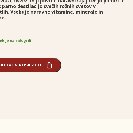
laži, osveži in ji povrne naravni sijaj ter jo pomiri in
 parno destilacijo svežih rožnih cvetov v
tlih. Vsebuje naravne vitamine, minerale in
ne.
ek je na zalogi
DODAJ V KOŠARICO