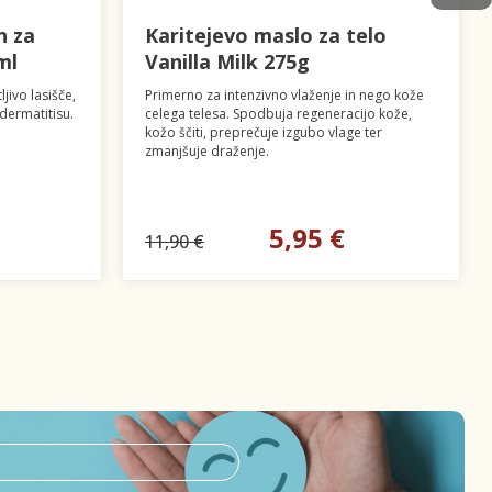
n za
Karitejevo maslo za telo
ml
Vanilla Milk 275g
jivo lasišče,
Primerno za intenzivno vlaženje in nego kože
 dermatitisu.
celega telesa. Spodbuja regeneracijo kože,
kožo ščiti, preprečuje izgubo vlage ter
zmanjšuje draženje.
5,95 €
11,90 €