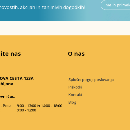
ovostih, akcijah in zanimivih dogodkih!
ite nas
O nas
OVA CESTA 123A
Splošni pogoji poslovanja
ubljana
Piškotki
Kontakt
vni čas:
Blog
- Pet.:
9:00 - 13:00 in 14:00 - 18:00
:
9:00 - 12:00