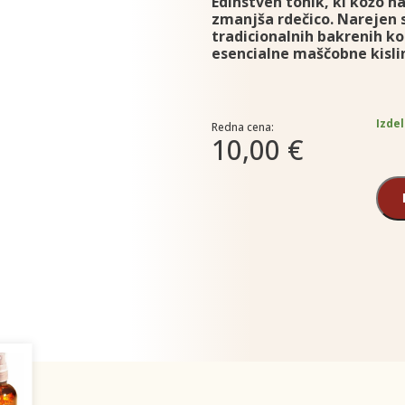
Edinstven tonik, ki kožo nav
zmanjša rdečico. Narejen s
tradicionalnih bakrenih ko
esencialne maščobne kisli
Izdel
Redna cena:
10,00 €