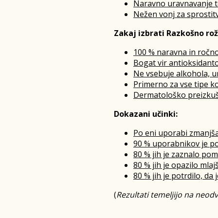
Naravno uravnavanje t
Nežen vonj za sprostit
Zakaj izbrati Razkošno ro
100 % naravna in ročno 
Bogat vir antioksidanto
Ne vsebuje alkohola, u
Primerno za vse tipe kož
Dermatološko preizkuš
Dokazani učinki:
Po eni uporabi zmanjša 
90 % uporabnikov je por
80 % jih je zaznalo pom
80 % jih je opazilo mlaj
80 % jih je potrdilo, d
(
Rezultati temeljijo na neodv