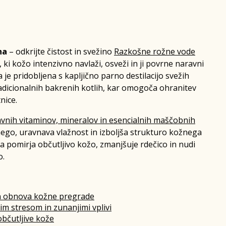
ha
– odkrijte čistost in svežino
Razkošne rožne vode
 ki kožo intenzivno navlaži, osveži in ji povrne naravni
 je pridobljena s kapljično parno destilacijo svežih
dicionalnih bakrenih kotlih, kar omogoča ohranitev
nice.
vnih vitaminov, mineralov in esencialnih maščobnih
ego, uravnava vlažnost in izboljša strukturo kožnega
a pomirja občutljivo kožo, zmanjšuje rdečico in nudi
o.
in obnova kožne pregrade
im stresom in zunanjimi vplivi
občutljive kože