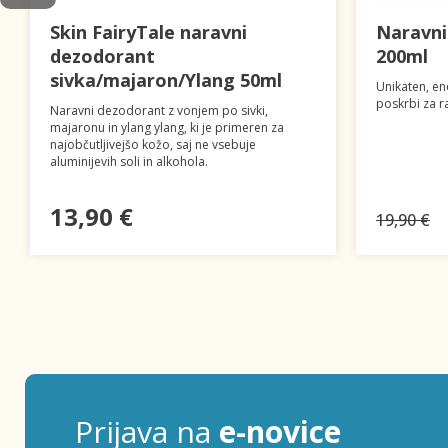
Skin FairyTale naravni
Naravn
dezodorant
200ml
sivka/majaron/Ylang 50ml
Unikaten, en
poskrbi za r
Naravni dezodorant z vonjem po sivki,
majaronu in ylang ylang, ki je primeren za
najobčutljivejšo kožo, saj ne vsebuje
aluminijevih soli in alkohola.
13,90 €
19,90 €
Prijava na
e-novice