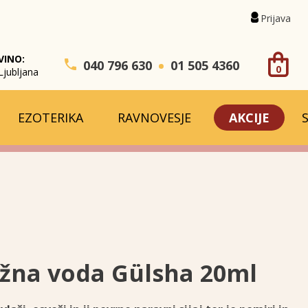
Prijava
VINO:
040 796 630
01 505 4360
0
Ljubljana
EZOTERIKA
RAVNOVESJE
AKCIJE
žna voda Gülsha 20ml