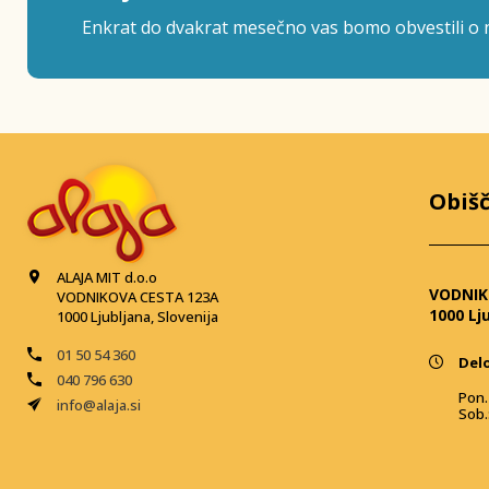
Enkrat do dvakrat mesečno vas bomo obvestili o n
Obišč
ALAJA MIT d.o.o
VODNIK
VODNIKOVA CESTA 123A
1000 Lj
1000 Ljubljana, Slovenija
01 50 54 360
Delo
040 796 630
Pon. 
info@alaja.si
Sob.