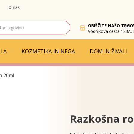
O nas
OBIŠČITE NAŠO TRGO
Vodnikova cesta 123A, 
LA
KOZMETIKA IN NEGA
DOM IN ŽIVALI
a 20ml
Razkošna ro