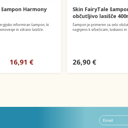
i šampon Harmony
Skin FairyTale šampo
občutljivo lasišče 400
ergijsko informiran šampon, ki
Šampon je primeren za zelo občutl
avnovesje in zdravo lasišče.
nagnjeno k srbečicam, luskavici in
16,91 €
26,90 €