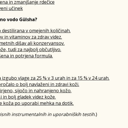
ena in zmanjšanje rdečice
veni učinek
žno vodo Gülsha?
destilirana v omejenih količinah.
v in vitaminov za zdrav videz.
metnih dišav ali konzervansov.
e, tudi za najbolj občutljivo.
ena in potrjena formula.
izgubo vlage za 25 % v 3 urah in za 15 % v 24 urah.
očalo o bolj navlaženi in zdravi koži.
irjeno, sijočo in nahranjeno kožo.
ši in bolj gladek videz kože.
a je koža po uporabi mehka na dotik.
isnih instrumentalnih in uporabniških testih.
)