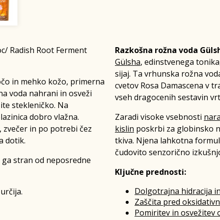
c/ Radish Root Ferment
Razkošna rožna voda Güls
Gülsha
, edinstvenega tonika,
sijaj. Ta vrhunska rožna voda
jočo in mehko kožo, primerna
cvetov Rosa Damascena v tra
a voda nahrani in osveži
vseh dragocenih sestavin vrt
te stekleničko. Na
lazinica dobro vlažna.
Zaradi visoke vsebnosti
nara
, zvečer in po potrebi čez
kislin
poskrbi za globinsko n
 dotik.
tkiva. Njena lahkotna formul
čudovito senzorično izkušnj
e ga stran od neposredne
Ključne prednosti:
Dolgotrajna hidracija 
určija.
Zaščita pred oksidativn
Pomiritev in osvežitev 