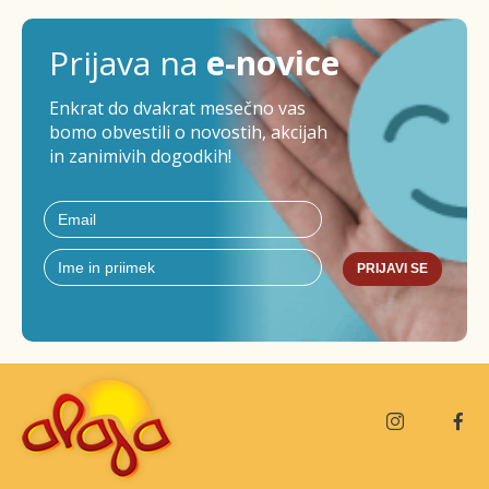
Prijava na
e-novice
Enkrat do dvakrat mesečno vas
bomo obvestili o novostih, akcijah
in zanimivih dogodkih!
PRIJAVI SE