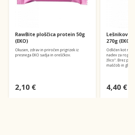
RawBite ploščica protein 50g
Lešnikov i
(EKO)
270g (EKO)
Okusen, zdrav in priročen prigrizek iz
Odličen kot namaz
presnega EKO sadja in oreščkov.
nadev za rogljičk
žlico". Brez palm
maščob in glute
2,10 €
4,40 €