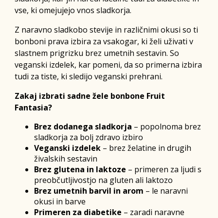
vse, ki omejujejo vnos sladkorja.
Z naravno sladkobo stevije in različnimi okusi so ti
bonboni prava izbira za vsakogar, ki želi uživati v
slastnem prigrizku brez umetnih sestavin. So
veganski izdelek, kar pomeni, da so primerna izbira
tudi za tiste, ki sledijo veganski prehrani.
Zakaj izbrati sadne žele bonbone Fruit
Fantasia?
Brez dodanega sladkorja
– popolnoma brez
sladkorja za bolj zdravo izbiro
Veganski izdelek
– brez želatine in drugih
živalskih sestavin
Brez glutena in laktoze
– primeren za ljudi s
preobčutljivostjo na gluten ali laktozo
Brez umetnih barvil in arom
– le naravni
okusi in barve
Primeren za diabetike
– zaradi naravne