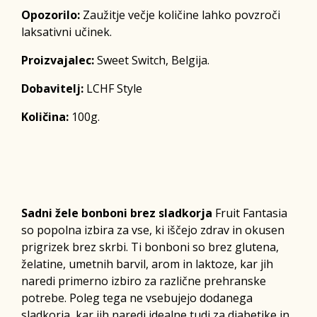
Opozorilo:
Zaužitje večje količine lahko povzroči
laksativni učinek.
Proizvajalec:
Sweet Switch, Belgija.
Dobavitelj:
LCHF Style
Količina:
100g.
Sadni žele bonboni brez sladkorja
Fruit Fantasia
so popolna izbira za vse, ki iščejo zdrav in okusen
prigrizek brez skrbi. Ti bonboni so brez glutena,
želatine, umetnih barvil, arom in laktoze, kar jih
naredi primerno izbiro za različne prehranske
potrebe. Poleg tega ne vsebujejo dodanega
sladkorja, kar jih naredi idealne tudi za diabetike in