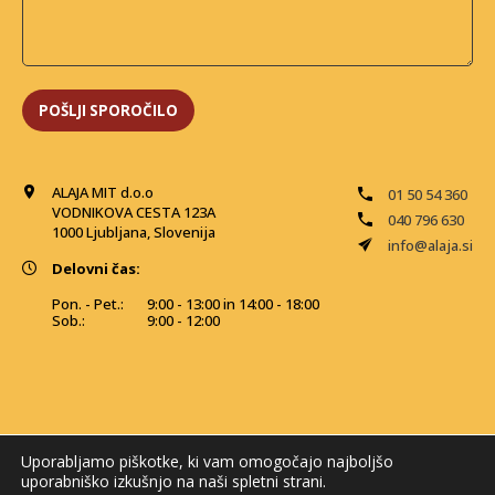
ALAJA MIT d.o.o
01 50 54 360
VODNIKOVA CESTA 123A
040 796 630
1000 Ljubljana, Slovenija
info@alaja.si
Delovni čas:
Pon. - Pet.:
9:00 - 13:00 in 14:00 - 18:00
Sob.:
9:00 - 12:00
Uporabljamo piškotke, ki vam omogočajo najboljšo
uporabniško izkušnjo na naši spletni strani.