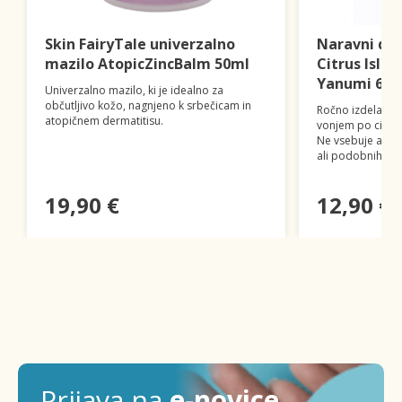
Skin FairyTale univerzalno
Naravni deo
mazilo AtopicZincBalm 50ml
Citrus Islan
Yanumi 60m
Univerzalno mazilo, ki je idealno za
občutljivo kožo, nagnjeno k srbečicam in
Ročno izdelan n
atopičnem dermatitisu.
vonjem po citrus
Ne vsebuje alumi
ali podobnih škod
19,90 €
12,90 €
Prijava na
e-novice