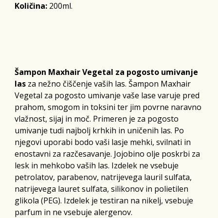
Količina:
200ml.
Šampon Maxhair Vegetal za pogosto umivanje
las
za nežno čiščenje vaših las. Šampon Maxhair
Vegetal za pogosto umivanje vaše lase varuje pred
prahom, smogom in toksini ter jim povrne naravno
vlažnost, sijaj in moč. Primeren je za pogosto
umivanje tudi najbolj krhkih in uničenih las. Po
njegovi uporabi bodo vaši lasje mehki, svilnati in
enostavni za razčesavanje. Jojobino olje poskrbi za
lesk in mehkobo vaših las. Izdelek ne vsebuje
petrolatov, parabenov, natrijevega lauril sulfata,
natrijevega lauret sulfata, silikonov in polietilen
glikola (PEG). Izdelek je testiran na nikelj, vsebuje
parfum in ne vsebuje alergenov.