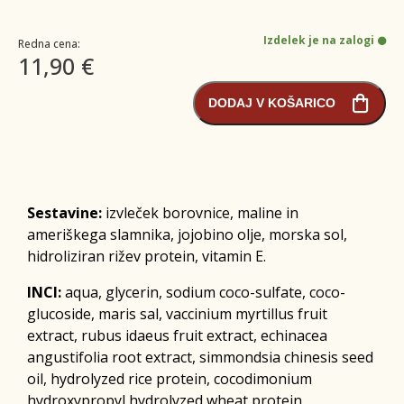
Izdelek je na zalogi
Redna cena:
11,90 €
DODAJ V KOŠARICO
Sestavine:
izvleček borovnice, maline in
ameriškega slamnika, jojobino olje, morska sol,
hidroliziran rižev protein, vitamin E.
INCI:
aqua, glycerin, sodium coco-sulfate, coco-
glucoside, maris sal, vaccinium myrtillus fruit
extract, rubus idaeus fruit extract, echinacea
angustifolia root extract, simmondsia chinesis seed
oil, hydrolyzed rice protein, cocodimonium
hydroxypropyl hydrolyzed wheat protein,