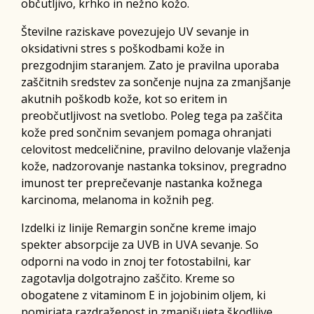
občutljivo, krhko in nežno kožo.
Številne raziskave povezujejo UV sevanje in
oksidativni stres s poškodbami kože in
prezgodnjim staranjem. Zato je pravilna uporaba
zaščitnih sredstev za sončenje nujna za zmanjšanje
akutnih poškodb kože, kot so eritem in
preobčutljivost na svetlobo. Poleg tega pa zaščita
kože pred sončnim sevanjem pomaga ohranjati
celovitost medceličnine, pravilno delovanje vlaženja
kože, nadzorovanje nastanka toksinov, pregradno
imunost ter preprečevanje nastanka kožnega
karcinoma, melanoma in kožnih peg.
Izdelki iz linije Remargin sončne kreme imajo
spekter absorpcije za UVB in UVA sevanje. So
odporni na vodo in znoj ter fotostabilni, kar
zagotavlja dolgotrajno zaščito. Kreme so
obogatene z vitaminom E in jojobinim oljem, ki
pomirjata razdraženost in zmanjšujeta škodljive