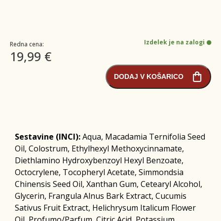
Izdelek je na zalogi
Redna cena:
19,99 €
DODAJ V KOŠARICO
Sestavine (INCI):
Aqua, Macadamia Ternifolia Seed
Oil, Colostrum, Ethylhexyl Methoxycinnamate,
Diethlamino Hydroxybenzoyl Hexyl Benzoate,
Octocrylene, Tocopheryl Acetate, Simmondsia
Chinensis Seed Oil, Xanthan Gum, Cetearyl Alcohol,
Glycerin, Frangula Alnus Bark Extract, Cucumis
Sativus Fruit Extract, Helichrysum Italicum Flower
Oil, Profumo/Parfum, Citric Acid, Potassium