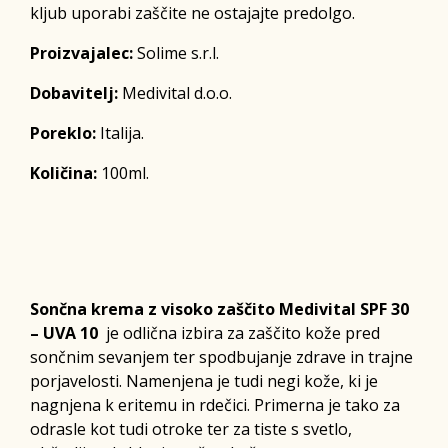
kljub uporabi zaščite ne ostajajte predolgo.
Proizvajalec:
Solime s.r.l.
Dobavitelj:
Medivital d.o.o.
Poreklo:
Italija.
Količina:
100ml.
Sončna krema z visoko zaščito Medivital SPF 30
– UVA 10
je odlična izbira za zaščito kože pred
sončnim sevanjem ter spodbujanje zdrave in trajne
porjavelosti. Namenjena je tudi negi kože, ki je
nagnjena k eritemu in rdečici. Primerna je tako za
odrasle kot tudi otroke ter za tiste s svetlo,