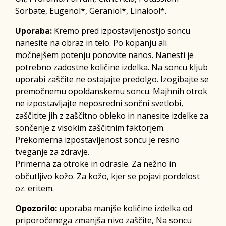
Sorbate, Eugenol*, Geraniol*, Linalool*.
Uporaba:
Kremo pred izpostavljenostjo soncu
nanesite na obraz in telo. Po kopanju ali
močnejšem potenju ponovite nanos. Nanesti je
potrebno zadostne količine izdelka. Na soncu kljub
uporabi zaščite ne ostajajte predolgo. Izogibajte se
premočnemu opoldanskemu soncu. Majhnih otrok
ne izpostavljajte neposredni sončni svetlobi,
zaščitite jih z zaščitno obleko in nanesite izdelke za
sončenje z visokim zaščitnim faktorjem.
Prekomerna izpostavljenost soncu je resno
tveganje za zdravje.
Primerna za otroke in odrasle. Za nežno in
občutljivo kožo. Za kožo, kjer se pojavi pordelost
oz. eritem.
Opozorilo:
uporaba manjše količine izdelka od
priporočenega zmanjša nivo zaščite, Na soncu