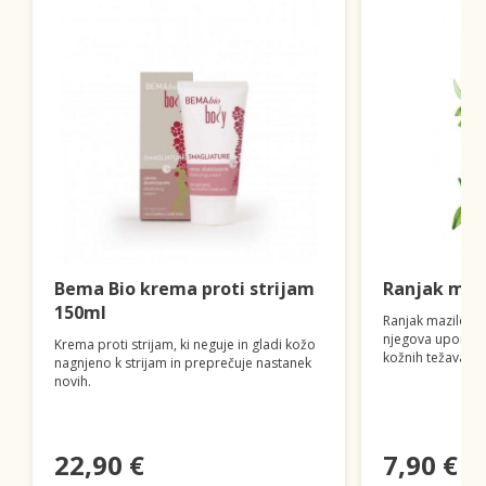
Bema Bio krema proti strijam
Ranjak maz
150ml
Ranjak mazilo je 
njegova uporaba
Krema proti strijam, ki neguje in gladi kožo
kožnih težavah.
nagnjeno k strijam in preprečuje nastanek
novih.
22,90 €
7,90 €