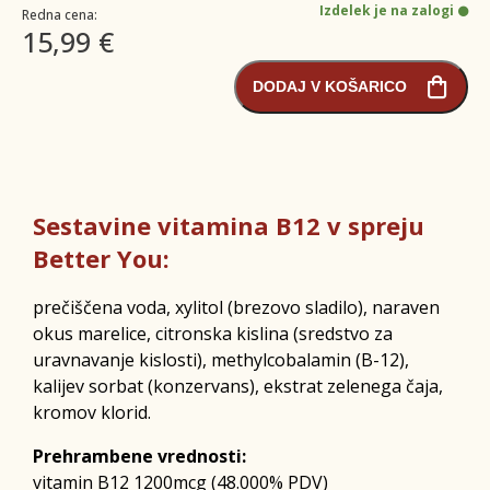
Izdelek je na zalogi
Redna cena:
15,99 €
DODAJ V KOŠARICO
Sestavine vitamina B12 v spreju
Better You:
prečiščena voda, xylitol (brezovo sladilo), naraven
okus marelice, citronska kislina (sredstvo za
uravnavanje kislosti), methylcobalamin (B-12),
kalijev sorbat (konzervans), ekstrat zelenega čaja,
kromov klorid.
Prehrambene vrednosti:
vitamin B12 1200mcg (48.000% PDV)