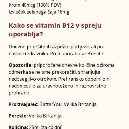
krom 40mcg (100% PDV)
izvleček zelenega čaja 16mg
Kako se vitamin B12 v spreju
uporablja?
Dnevno popršite 4 razprške pod jezik ali po
nasvetu zdravnika. Pred uporabo pretresite.
Opozorila:
priporočene dnevne količine oziroma
odmerka se ne sme prekoračiti, shranjujte
nedosegljivo otrokom. Prehransko dopolnilo ni
nadomestilo za uravnoteženo in raznovrstno
prehrano.
Proizvajalec:
BetterYou, Velika Britanija.
Poreklo:
Velika Britanija.
Količina:
25ml (za 40 dni)