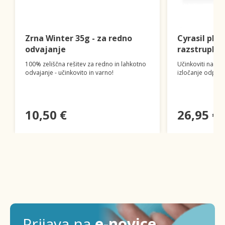
Zrna Winter 35g - za redno
Cyrasil plu
odvajanje
razstruplja
100% zeliščna rešitev za redno in lahkotno
Učinkoviti naravn
odvajanje - učinkovito in varno!
izločanje odpadko
10,50 €
26,95 €
Prijava na
e-novice