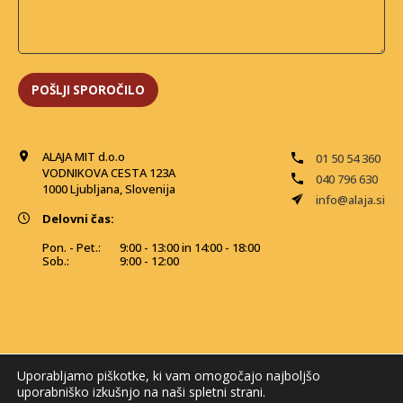
ALAJA MIT d.o.o
01 50 54 360
VODNIKOVA CESTA 123A
040 796 630
1000 Ljubljana, Slovenija
info@alaja.si
Delovni čas:
Pon. - Pet.:
9:00 - 13:00 in 14:00 - 18:00
Sob.:
9:00 - 12:00
Uporabljamo piškotke, ki vam omogočajo najboljšo
uporabniško izkušnjo na naši spletni strani.