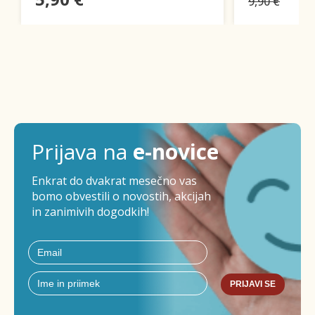
9,90 €
Prijava na
e-novice
Enkrat do dvakrat mesečno vas
bomo obvestili o novostih, akcijah
in zanimivih dogodkih!
PRIJAVI SE