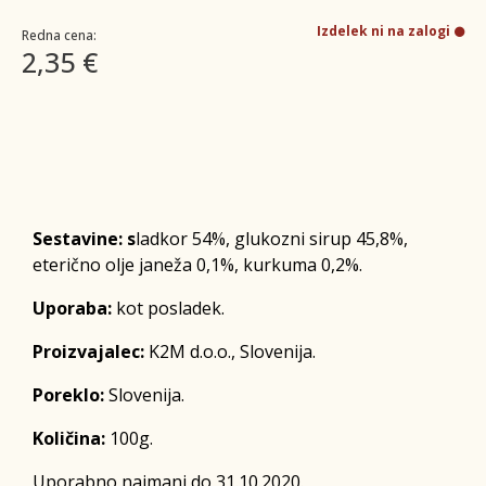
Izdelek ni na zalogi
Redna cena:
2,35 €
Sestavine: s
ladkor 54%, glukozni sirup 45,8%,
eterično olje janeža 0,1%, kurkuma 0,2%.
Uporaba:
kot posladek.
Proizvajalec:
K2M d.o.o., Slovenija.
Poreklo:
Slovenija.
Količina:
100g.
Uporabno najmanj do 31.10.2020.