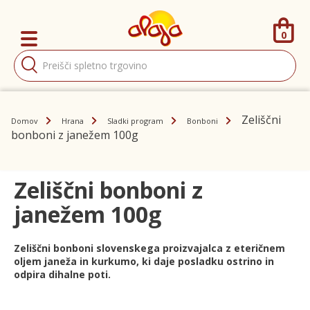
0
Products
search
Zeliščni
Domov
Hrana
Sladki program
Bonboni
bonboni z janežem 100g
Zeliščni bonboni z
janežem 100g
Zeliščni bonboni slovenskega proizvajalca z eteričnem
oljem janeža in kurkumo, ki daje posladku ostrino in
odpira dihalne poti.