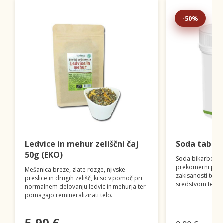
-50%
Ledvice in mehur zeliščni čaj
Soda tablet
50g (EKO)
Soda bikarbona 
prekomerni proiz
Mešanica breze, zlate rozge, njivske
zakisanosti teles
preslice in drugih zelišč, ki so v pomoč pri
sredstvom ter v 
normalnem delovanju ledvic in mehurja ter
pomagajo remineralizirati telo.
5,90 €