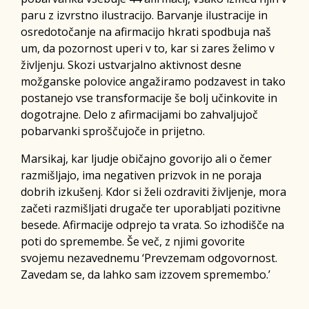
paru z izvrstno ilustracijo. Barvanje ilustracije in
osredotočanje na afirmacijo hkrati spodbuja naš
um, da pozornost uperi v to, kar si zares želimo v
življenju. Skozi ustvarjalno aktivnost desne
možganske polovice angažiramo podzavest in tako
postanejo vse transformacije še bolj učinkovite in
dogotrajne. Delo z afirmacijami bo zahvaljujoč
pobarvanki sproščujoče in prijetno.
Marsikaj, kar ljudje običajno govorijo ali o čemer
razmišljajo, ima negativen prizvok in ne poraja
dobrih izkušenj. Kdor si želi ozdraviti življenje, mora
začeti razmišljati drugače ter uporabljati pozitivne
besede. Afirmacije odprejo ta vrata. So izhodišče na
poti do spremembe. Še več, z njimi govorite
svojemu nezavednemu ‘Prevzemam odgovornost.
Zavedam se, da lahko sam izzovem spremembo.’