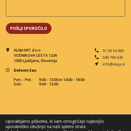
ALAJA MIT d.o.o
01 50 54 360
VODNIKOVA CESTA 123A
040 796 630
1000 Ljubljana, Slovenija
info@alaja.si
Delovni čas:
Pon. - Pet.:
9:00 - 13:00 in 14:00 - 18:00
Sob.:
9:00 - 12:00
Uporabljamo piškotke, ki vam omogočajo najboljšo
uporabniško izkušnjo na naši spletni strani.