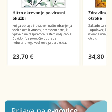
Hitro okrevanje po virusni
Zdravilna 
okužbi
otroke
Knjiga opisuje inovativen način zdravljenja
Zakladnica znan
vseh akutnih virusov, predvsem tistih, ki
Topolovec, ki va
vplivajo na respiratorni sistem (vključno s
izjemne učinke z
Covidom), s pomočjo uporabe
otrok.
nebuliziranega vodikovega peroksida.
23,70 €
34,80 €
Prijava na
e-novice