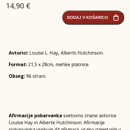
14,90 €
DODAJ V KOŠARICO
Avtorici:
Louise L. Hay
,
Alberts Hutchinson.
Format:
21,5 x 28cm, mehke platnice.
Obseg:
96 strani.
Afirmacije pobarvanka
svetovno znane avtorice
Louise Hay
in Alberte Hutchinson. Afirmacije
pobarvanka vsebuje 44 afirmacij, vsako izmed njih v