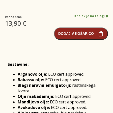
Izdelek je na zalogi
Redna cena:
13,90 €
DODAJ V KOŠARICO
Sestavine:
Arganovo olje:
ECO cert approved.
Babassu olje:
ECO cert approved.
Blagi naravni emulgatorji:
rastlinskega
izvora.
Olje makadamije:
ECO cert approved.
Mandljevo olje:
ECO cert approved.
Avokadovo olje:
ECO cert approved.
Aloje vero:
organsko, bio predelava.