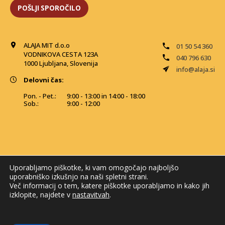
ALAJA MIT d.o.o
01 50 54 360
VODNIKOVA CESTA 123A
040 796 630
1000 Ljubljana, Slovenija
info@alaja.si
Delovni čas:
Pon. - Pet.:
9:00 - 13:00 in 14:00 - 18:00
Sob.:
9:00 - 12:00
Uporabljamo piškotke, ki vam omogočajo najboljšo
uporabniško izkušnjo na naši spletni strani.
Več informacij o tem, katere piškotke uporabljamo in kako jih
izklopite, najdete v
nastavitvah
.