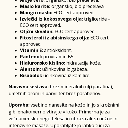
Maslo karite:
organsko, bio predelava.
Mango maslo:
ECO cert approved.
Izvlečki iz kokosovega olja:
trigliceride –
ECO cert approved.
Oljčni skvalan:
ECO cert approved.
Fitosteroli iz abisinskega olja:
ECO cert
approved.
Vitamin E:
antioksidant.
Pantenol:
provitamin B5.
Hialuronsko kislino:
hidratacija kože.
Alantoin:
učinkovina iz gabeza.
Bisabolol:
učinkovina iz kamilice.
Naravna sestava:
brez mineralnih olj (parafina),
umetnih arom in barvil ter brez parabenov.
Uporaba:
vsebino nanesite na kožo in jo s krožnimi
gibi enakomerno vtirajte v kožo. Primerna je za
večnamensko nego telesa in obraza ali za nežne in
intenzivne masaže. Uporabljate jo lahko tudi za