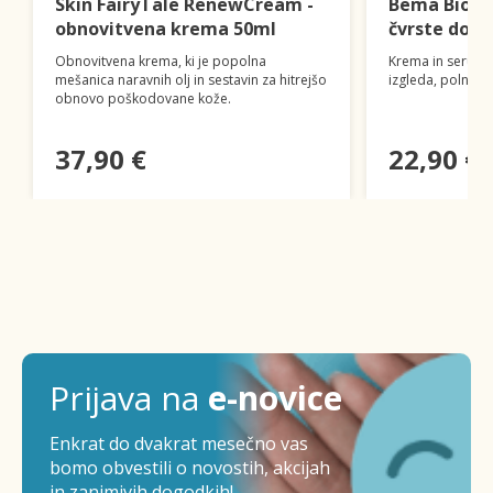
Skin FairyTale RenewCream -
Bema Bio s
obnovitvena krema 50ml
čvrste dojk
Obnovitvena krema, ki je popolna
Krema in serum z
mešanica naravnih olj in sestavin za hitrejšo
izgleda, polnosti 
obnovo poškodovane kože.
37,90 €
22,90 €
Prijava na
e-novice
Enkrat do dvakrat mesečno vas
bomo obvestili o novostih, akcijah
in zanimivih dogodkih!