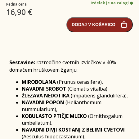
Izdelek je na zalogi
Redna cena:
16,90 €
DODAJ V KOŠARICO
Sestavine:
razredčine cvetnih izvlečkov v 40%
domačem hruškovem žganju:
MIROBOLANA
(Prunus cerasifera),
NAVADNI SROBOT
(Clematis vitalba),
ŽLEZAVA NEDOTIKA
(Impatiens glandulifera),
NAVADNI POPON
(Helianthemum
nummularium),
KOBULASTO PTIČJE MLEKO
(Ornithogalum
umbellatum),
NAVADNI DIVJI KOSTANJ Z BELIMI CVETOVI
(Aesculus hippocastanium).