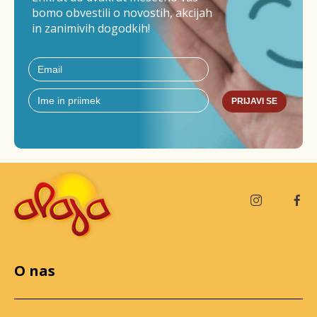
bomo obvestili o novostih, akcijah
in zanimivih dogodkih!
PRIJAVI SE
O nas