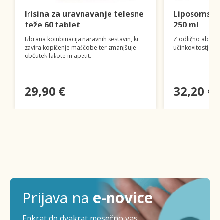
Irisina za uravnavanje telesne
Liposomski 
teže 60 tablet
250 ml
Izbrana kombinacija naravnih sestavin, ki
Z odlično absorp
zavira kopičenje maščobe ter zmanjšuje
učinkovitostjo o
občutek lakote in apetit.
29,90 €
32,20 €
Prijava na
e-novice
Enkrat do dvakrat mesečno vas