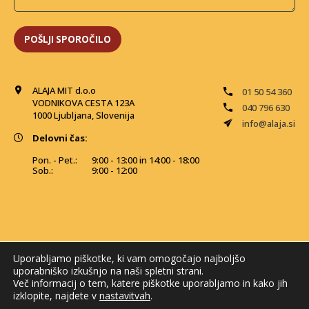
ALAJA MIT d.o.o
01 50 54 360
VODNIKOVA CESTA 123A
040 796 630
1000 Ljubljana, Slovenija
info@alaja.si
Delovni čas:
Pon. - Pet.:
9:00 - 13:00 in 14:00 - 18:00
Sob.:
9:00 - 12:00
Uporabljamo piškotke, ki vam omogočajo najboljšo
uporabniško izkušnjo na naši spletni strani.
Več informacij o tem, katere piškotke uporabljamo in kako jih
izklopite, najdete v
nastavitvah
.