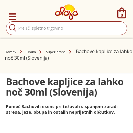
0
Products
search
Bachove kapljice za lahko
Domov
Hrana
Super hrana
noč 30ml (Slovenija)
Bachove kapljice za lahko
noč 30ml (Slovenija)
Pomoč Bachovih esenc pri težavah s spanjem zaradi
stresa, jeze, obupa in ostalih neprijetnih občutkov.