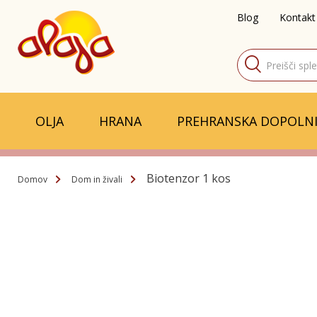
Blog
Kontakt
Products
search
OLJA
HRANA
PREHRANSKA DOPOLNI
Biotenzor 1 kos
Domov
Dom in živali