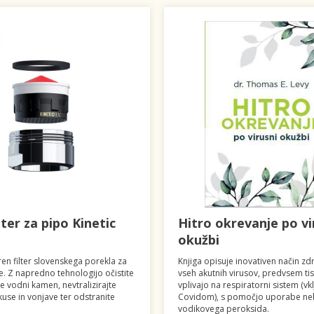
lter za pipo Kinetic
Hitro okrevanje po vi
okužbi
en filter slovenskega porekla za
Knjiga opisuje inovativen način zdr
e. Z napredno tehnologijo očistite
vseh akutnih virusov, predvsem tist
e vodni kamen, nevtralizirajte
vplivajo na respiratorni sistem (vk
kuse in vonjave ter odstranite
Covidom), s pomočjo uporabe neb
.
vodikovega peroksida.