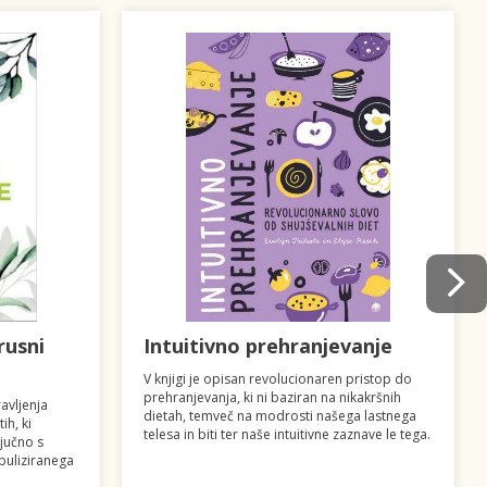
rusni
Intuitivno prehranjevanje
V knjigi je opisan revolucionaren pristop do
prehranjevanja, ki ni baziran na nikakršnih
avljenja
dietah, temveč na modrosti našega lastnega
ih, ki
telesa in biti ter naše intuitivne zaznave le tega.
ljučno s
uliziranega