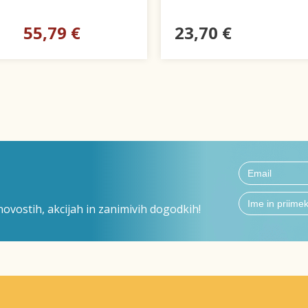
55,79 €
23,70 €
ovostih, akcijah in zanimivih dogodkih!