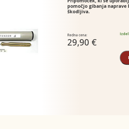
Pripomoček, ki se uporabl
pomočjo gibanja naprave la
škodljiva.
Izdel
Redna cena:
29,90 €