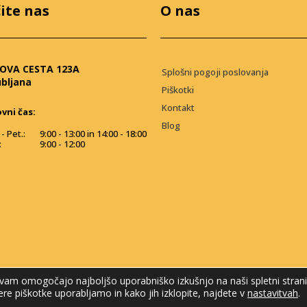
ite nas
O nas
OVA CESTA 123A
Splošni pogoji poslovanja
ubljana
Piškotki
Kontakt
vni čas:
Blog
- Pet.:
9:00 - 13:00 in 14:00 - 18:00
:
9:00 - 12:00
vam omogočajo najboljšo uporabniško izkušnjo na naši spletni strani
ere piškotke uporabljamo in kako jih izklopite, najdete v
nastavitvah
.