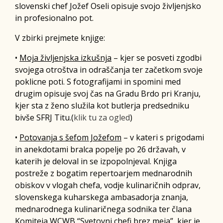
slovenski chef Jožef Oseli opisuje svojo življenjsko
in profesionalno pot.
V zbirki prejmete knjige:
•
Moja življenjska izkušnja
– kjer se posveti zgodbi
svojega otroštva in odraščanja ter začetkom svoje
poklicne poti. S fotografijami in spomini med
drugim opisuje svoj čas na Gradu Brdo pri Kranju,
kjer sta z ženo služila kot butlerja predsedniku
bivše SFRJ Titu.(
klik tu za ogled
)
•
Potovanja s šefom Jožefom
– v kateri s prigodami
in anekdotami bralca popelje po 26 državah, v
katerih je deloval in se izpopolnjeval. Knjiga
postreže z bogatim repertoarjem mednarodnih
obiskov v vlogah chefa, vodje kulinaričnih odprav,
slovenskega kuharskega ambasadorja znanja,
mednarodnega kulinaričnega sodnika ter člana
Komiteja WCWB “Svetovni chefi brez meja”, kjer je