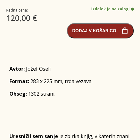
Izdelek je na zalogi
Redna cena:
120,00 €
DODAJ V KOŠARICO
Avtor:
Jožef Oseli
Format:
283 x 225 mm, trda vezava.
Obseg:
1302 strani.
Uresničil sem sanje
je zbirka knjig, v katerih znani