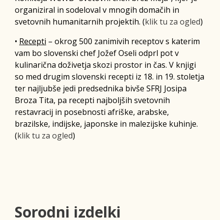
organiziral in sodeloval v mnogih domačih in
svetovnih humanitarnih projektih. (
klik tu za ogled
)
•
Recepti
– okrog 500 zanimivih receptov s katerim
vam bo slovenski chef Jožef Oseli odprl pot v
kulinarična doživetja skozi prostor in čas. V knjigi
so med drugim slovenski recepti iz 18. in 19. stoletja
ter najljubše jedi predsednika bivše SFRJ Josipa
Broza Tita, pa recepti najboljših svetovnih
restavracij in posebnosti afriške, arabske,
brazilske, indijske, japonske in malezijske kuhinje.
(
klik tu za ogled
)
Sorodni izdelki