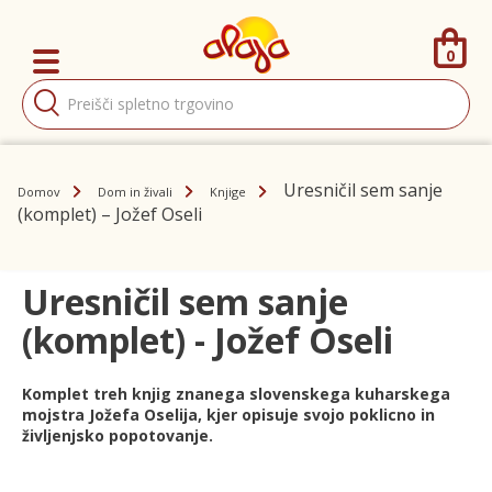
0
Products
search
Uresničil sem sanje
Domov
Dom in živali
Knjige
(komplet) – Jožef Oseli
Uresničil sem sanje
(komplet) - Jožef Oseli
Komplet treh knjig znanega slovenskega kuharskega
mojstra Jožefa Oselija, kjer opisuje svojo poklicno in
življenjsko popotovanje.