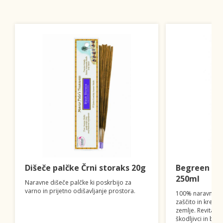
Dišeče palčke Črni storaks 20g
Begreen ras
250ml
Naravne dišeče palčke ki poskrbijo za
varno in prijetno odišavljanje prostora.
100% naravno sr
zaščito in krepite
zemlje. Revitalizi
škodljivci in bol