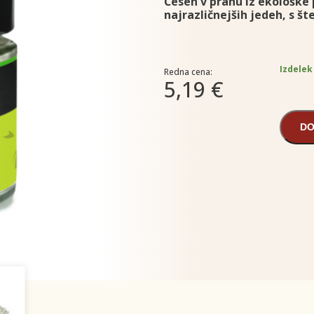
Česen v prahu iz ekološke
najrazličnejših jedeh, s št
Izdelek
Redna cena:
5,19 €
DO