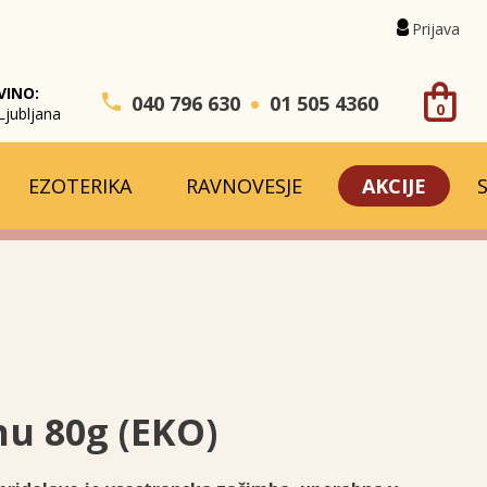
Prijava
VINO:
040 796 630
01 505 4360
0
Ljubljana
EZOTERIKA
RAVNOVESJE
AKCIJE
hu 80g (EKO)