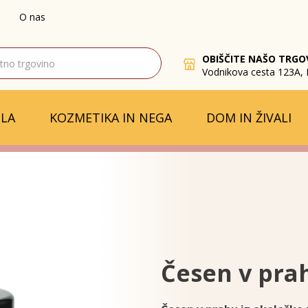
O nas
OBIŠČITE NAŠO TRGO
Vodnikova cesta 123A, 
LA
KOZMETIKA IN NEGA
DOM IN ŽIVALI
Česen v pra