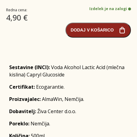
Izdelek je na zalogi
Redna cena:
4,90 €
DODAJ V KOŠARICO
Sestavine (INCI):
Voda Alcohol Lactic Acid (mlečna
kislina) Capryl Glucoside
Certifikat:
Ecogarantie.
Proizvajalec:
AlmaWin, Nemčija.
Dobavitelj:
Živa Center d.o.o.
Poreklo:
Nemčija.
Količina:
500ml.