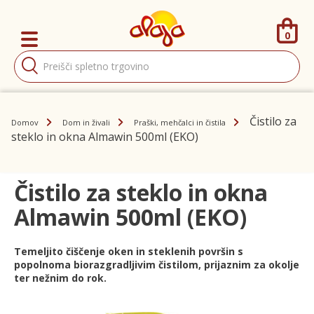
0
Products
search
Čistilo za
Domov
Dom in živali
Praški, mehčalci in čistila
steklo in okna Almawin 500ml (EKO)
Čistilo za steklo in okna
Almawin 500ml (EKO)
Temeljito čiščenje oken in steklenih površin s
popolnoma biorazgradljivim čistilom, prijaznim za okolje
ter nežnim do rok.