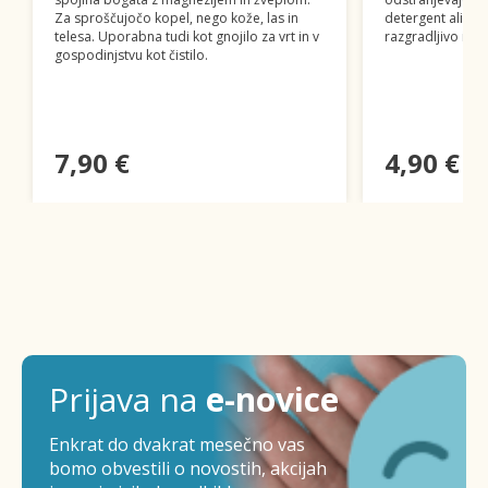
Za sproščujočo kopel, nego kože, las in
detergent ali za
telesa. Uporabna tudi kot gnojilo za vrt in v
razgradljivo in 
gospodinjstvu kot čistilo.
7,90 €
4,90 €
Prijava na
e-novice
Enkrat do dvakrat mesečno vas
bomo obvestili o novostih, akcijah