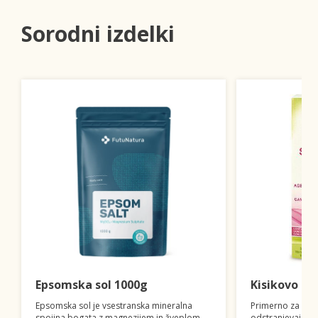
Sorodni izdelki
Epsomska sol 1000g
Kisikovo be
Epsomska sol je vsestranska mineralna
Primerno za vse
spojina bogata z magnezijem in žveplom.
odstranjevaje ma