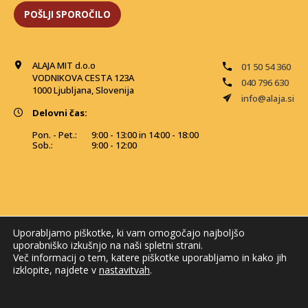
ALAJA MIT d.o.o
01 50 54 360
VODNIKOVA CESTA 123A
040 796 630
1000 Ljubljana, Slovenija
info@alaja.si
Delovni čas:
Pon. - Pet.:
9:00 - 13:00 in 14:00 - 18:00
Sob.:
9:00 - 12:00
Uporabljamo piškotke, ki vam omogočajo najboljšo
uporabniško izkušnjo na naši spletni strani.
Več informacij o tem, katere piškotke uporabljamo in kako jih
izklopite, najdete v
nastavitvah
.