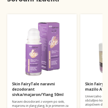
Skin FairyTale naravni
Skin FairyT
dezodorant
mazilo Ato
sivka/majaron/Ylang 50ml
Univerzalno mazil
občutljivo kožo,
Naravni dezodorant z vonjem po sivki,
atopičnem derma
majaronu in ylang ylang, ki je primeren za