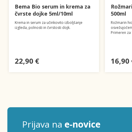
Bema Bio serum in krema za
Rožmari
čvrste dojke 5ml/10ml
500ml
Krema in serum za učinkovito izboljšanje
Rožmarin hid
izgleda, polnosti in čvrstosti dojk.
osvežujočem 
Primeren za 
22,90 €
16,90 
Prijava na
e-novice