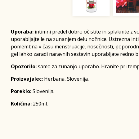
Uporaba:
intimni predel dobro očistite in splaknite z vod
uporabljajte le na zunanjem delu nožnice. Ustrezna int
pomembna v času menstruacije, nosečnosti, poporodni d
gel lahko zaradi naravnih sestavin uporabljate redno br
Opozorilo:
samo za zunanjo uporabo. Hranite pri temper
Proizvajalec:
Herbana, Slovenija.
Poreklo:
Slovenija.
Količina:
250ml.