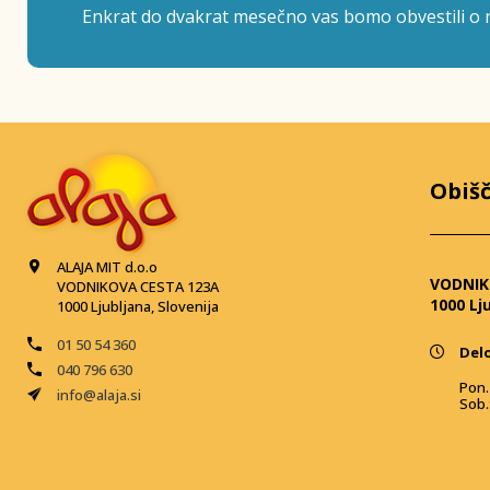
Enkrat do dvakrat mesečno vas bomo obvestili o n
Obišč
ALAJA MIT d.o.o
VODNIK
VODNIKOVA CESTA 123A
1000 Lj
1000 Ljubljana, Slovenija
01 50 54 360
Delo
040 796 630
Pon. 
info@alaja.si
Sob.