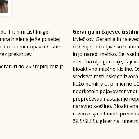
o. Intimni čistilni gel
Geranija in čajevec čistil
imna higiena je še posebej
izvlečkov. Geranija in čajeve
obi in menopavzi. Čistilni
čiščenje občutljive kože int
ez prekinitev.
in jo naredi mehko. Gel vseb
eterična olja geranije, čajev
aturi do 25 stopinj celzija.
bioaktivno mlečno kislino. O
sredstva rastlinskega izvora t
kožo pomirjajo, primerno oči
neprijetnih pojavov ter vnet
preprečevati nastajanje nepr
naravno svežino. Bioaktivna
ravnovesja intimnih predelov.
(SLS/SLES), glicerina, umetn