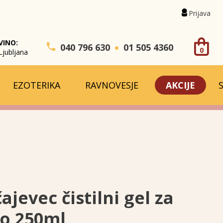
Prijava
VINO:
040 796 630
01 505 4360
0
Ljubljana
EZOTERIKA
RAVNOVESJE
AKCIJE
ajevec čistilni gel za
o 250ml