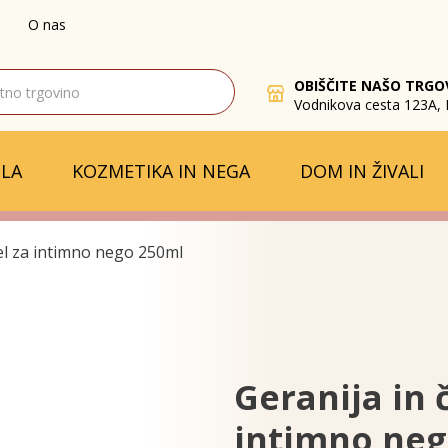
O nas
OBIŠČITE NAŠO TRGO
Vodnikova cesta 123A, 
LA
KOZMETIKA IN NEGA
DOM IN ŽIVALI
 gel za intimno nego 250ml
Geranija in č
intimno neg