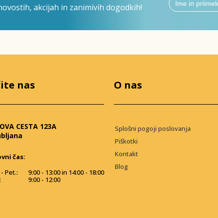
ovostih, akcijah in zanimivih dogodkih!
ite nas
O nas
OVA CESTA 123A
Splošni pogoji poslovanja
ubljana
Piškotki
Kontakt
vni čas:
Blog
- Pet.:
9:00 - 13:00 in 14:00 - 18:00
:
9:00 - 12:00