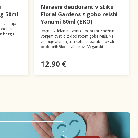
i
Naravni deodorant v stiku
eg 50ml
Floral Gardens z gobo reishi
Yanumi 60ml (EKO)
n za najbolj
ohola in
Ročno izdelan naravni deodorant z nežnim
in bezgu.
vonjem cvetlic, z dodatkom gobe reiši. Ne
vsebuje aluminija, alkohola, parabenov ali
podobnih škodljivih snovi. Veganski.
12,90 €