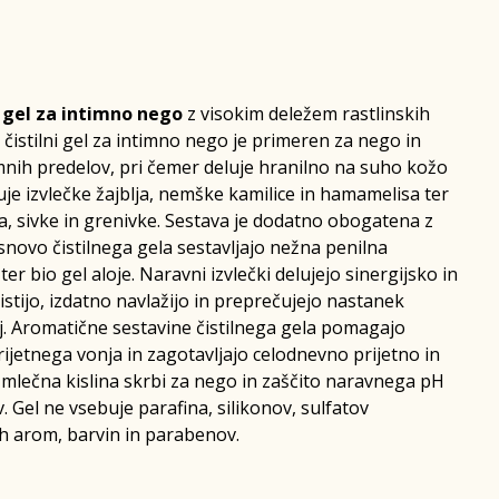
ni gel za intimno nego
z visokim deležem rastlinskih
c čistilni gel za intimno nego je primeren za nego in
imnih predelov, pri čemer deluje hranilno na suho kožo
uje izvlečke žajblja, nemške kamilice in hamamelisa ter
ca, sivke in grenivke. Sestava je dodatno obogatena z
snovo čistilnega gela sestavljajo nežna penilna
er bio gel aloje. Naravni izvlečki delujejo sinergijsko in
stijo, izdatno navlažijo in preprečujejo nastanek
ij. Aromatične sestavine čistilnega gela pomagajo
ijetnega vonja in zagotavljajo celodnevno prijetno in
 mlečna kislina skrbi za nego in zaščito naravnega pH
 Gel ne vsebuje parafina, silikonov, sulfatov
ih arom, barvin in parabenov.