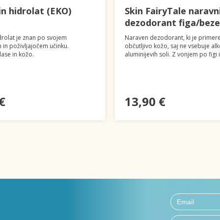
n hidrolat (EKO)
Skin FairyTale naravn
dezodorant figa/bez
rolat je znan po svojem
Naraven dezodorant, ki je primere
in poživljajočem učinku.
občutljivo kožo, saj ne vsebuje alk
lase in kožo.
aluminijevih soli. Z vonjem po figi 
€
13,90 €