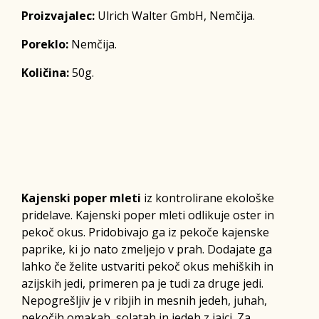
Proizvajalec:
Ulrich Walter GmbH, Nemčija.
Poreklo:
Nemčija.
Količina:
50g.
Kajenski poper mleti
iz kontrolirane ekološke
pridelave. Kajenski poper mleti odlikuje oster in
pekoč okus. Pridobivajo ga iz pekoče kajenske
paprike, ki jo nato zmeljejo v prah. Dodajate ga
lahko če želite ustvariti pekoč okus mehiških in
azijskih jedi, primeren pa je tudi za druge jedi.
Nepogrešljiv je v ribjih in mesnih jedeh, juhah,
pekočih omakah, solatah in jedeh z jajci. Za