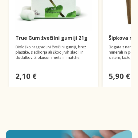
True Gum žvečilni gumiji 21g
Šipkova mo
Biološko razgradljivi žvečilni gumiji, brez
Bogata z naravni
plastike, sladkorja ali škodljivih sladil in
minerali in polif
dodatkov. Z okusom mete in matche.
sistem, kožo, las
2,10 €
5,90 €