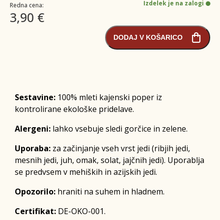
Izdelek je na zalogi
Redna cena:
3,90 €
DODAJ V KOŠARICO
Sestavine:
100% mleti kajenski poper iz
kontrolirane ekološke pridelave.
Alergeni:
lahko vsebuje sledi gorčice in zelene.
Uporaba:
za začinjanje vseh vrst jedi (ribjih jedi,
mesnih jedi, juh, omak, solat, jajčnih jedi). Uporablja
se predvsem v mehiških in azijskih jedi.
Opozorilo:
hraniti na suhem in hladnem.
Certifikat:
DE-OKO-001.