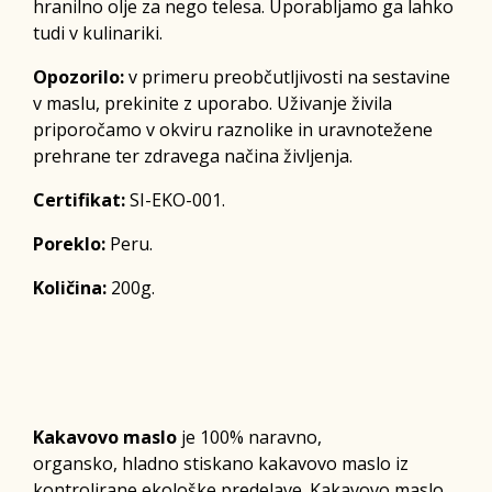
hranilno olje za nego telesa. Uporabljamo ga lahko
tudi v kulinariki.
Opozorilo:
v primeru preobčutljivosti na sestavine
v maslu, prekinite z uporabo. Uživanje živila
priporočamo v okviru raznolike in uravnotežene
prehrane ter zdravega načina življenja.
Certifikat:
SI-EKO-001.
Poreklo:
Peru.
Količina:
200g.
Kakavovo maslo
je 100% naravno,
organsko, hladno stiskano kakavovo maslo iz
kontrolirane ekološke predelave. Kakavovo maslo