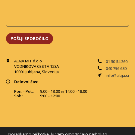
ALAJA MIT d.o.o
01 50 54 360
VODNIKOVA CESTA 123A
040 796 630
1000 Ljubljana, Slovenija
info@alaja.si
Delovni čas:
Pon. - Pet.:
9:00 - 13:00 in 14:00 - 18:00
Sob.:
9:00 - 12:00
Uporabljamo piškotke, ki vam omogočajo najboljšo