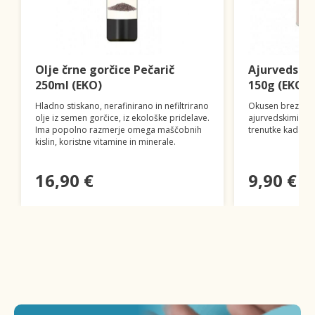
Olje črne gorčice Pečarič
Ajurvedska
250ml (EKO)
150g (EKO)
Hladno stiskano, nerafinirano in nefiltrirano
Okusen brezkofei
olje iz semen gorčice, iz ekološke pridelave.
ajurvedskimi zač
Ima popolno razmerje omega maščobnih
trenutke kadarko
kislin, koristne vitamine in minerale.
16,90 €
9,90 €