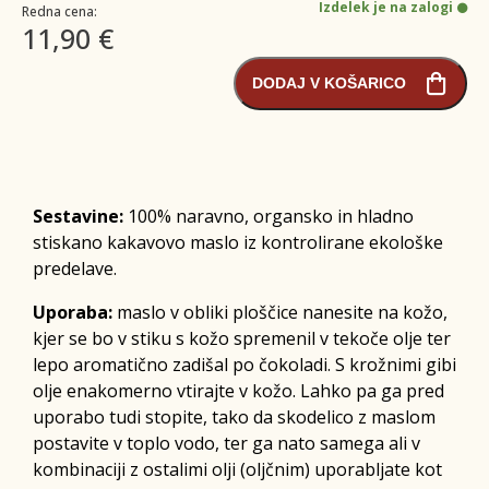
Izdelek je na zalogi
Redna cena:
11,90 €
DODAJ V KOŠARICO
Sestavine:
100% naravno, organsko in hladno
stiskano kakavovo maslo iz kontrolirane ekološke
predelave.
Uporaba:
maslo v obliki ploščice nanesite na kožo,
kjer se bo v stiku s kožo spremenil v tekoče olje ter
lepo aromatično zadišal po čokoladi. S krožnimi gibi
olje enakomerno vtirajte v kožo. Lahko pa ga pred
uporabo tudi stopite, tako da skodelico z maslom
postavite v toplo vodo, ter ga nato samega ali v
kombinaciji z ostalimi olji (oljčnim) uporabljate kot