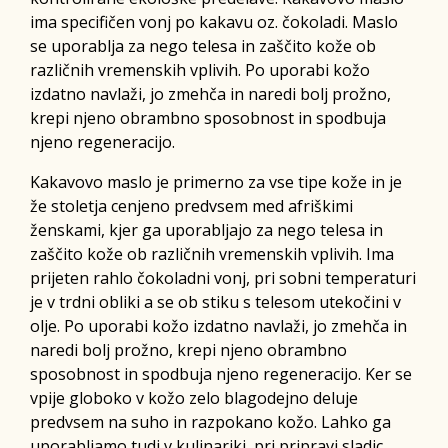
ima specifičen vonj po kakavu oz. čokoladi. Maslo
se uporablja za nego telesa in zaščito kože ob
različnih vremenskih vplivih. Po uporabi kožo
izdatno navlaži, jo zmehča in naredi bolj prožno,
krepi njeno obrambno sposobnost in spodbuja
njeno regeneracijo.
Kakavovo maslo je primerno za vse tipe kože in je
že stoletja cenjeno predvsem med afriškimi
ženskami, kjer ga uporabljajo za nego telesa in
zaščito kože ob različnih vremenskih vplivih. Ima
prijeten rahlo čokoladni vonj, pri sobni temperaturi
je v trdni obliki a se ob stiku s telesom utekočini v
olje. Po uporabi kožo izdatno navlaži, jo zmehča in
naredi bolj prožno, krepi njeno obrambno
sposobnost in spodbuja njeno regeneracijo. Ker se
vpije globoko v kožo zelo blagodejno deluje
predvsem na suho in razpokano kožo. Lahko ga
uporabljamo tudi v kulinariki, pri pripravi sladic.